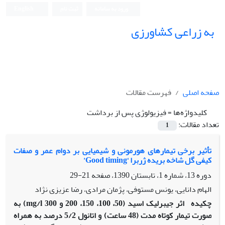
ورود به سامانه
ثبت نام
English
به زراعی کشاورزی
صفحه اصلی
فهرست مقالات
کلیدواژه‌ها =
فیزیولوژی پس از برداشت
تعداد مقالات:
1
تأثیر برخی تیمارهای هورمونی و شیمیایی بر دوام عمر و صفات
کیفی گل شاخه بریده ژربرا ‘Good timing’
دوره 13، شماره 1، تابستان 1390، صفحه
21-29
الهام دانایی، یونس مستوفی، پژمان مرادی، رضا عزیزی نژاد
چکیده
اثر جیبرلیک اسید (50، 100، 150، 200 و 300 mg/l) به
صورت تیمار کوتاه مدت (48 ساعت) و اتانول 5/2 درصد به همراه