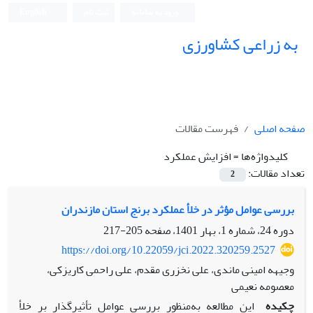
ورود به سامانه
ثبت نام
English
به زراعی کشاورزی
صفحه اصلی
فهرست مقالات
کلیدواژه‌ها =
افزایش عملکرد
تعداد مقالات:
2
بررسی عوامل مؤثر در خلأ عملکرد برنج استان مازندران
دوره 24، شماره 1، بهار 1401، صفحه
205-217
https://doi.org/10.22059/jci.2022.320259.2527
وجیهه امینی ماندی، علی نخزری مقدم، علی راحمی کاریزکی،
معصومه نعیمی
چکیده
این مطالعه به‌منظور بررسی عوامل تأثیرگذار بر خلأ