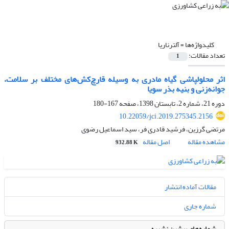
کلیدواژه‌ها =
آلترناریا
تعداد مقالات:
1
اثر محلول‏پاشی گیاه مادری به وسیله قارچ‌کش‌های مختلف بر سلامت،
جوانه‌زنی و بنیه بذر سویا
دوره 21، شماره 2، تابستان 1398، صفحه
167-180
10.22059/jci.2019.275345.2156
مرتضی گرزین، فرشید قادری فر، سید اسماعیل رضوی
مشاهده مقاله
اصل مقاله
932.88 K
مقالات آماده انتشار
شماره جاری
شماره‌های پیشین نشریه