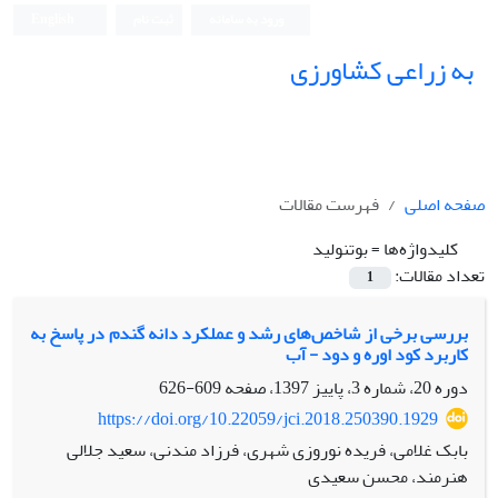
ورود به سامانه
ثبت نام
English
به زراعی کشاورزی
صفحه اصلی
فهرست مقالات
کلیدواژه‌ها =
بوتنولید
تعداد مقالات:
1
بررسی برخی از شاخص‌های رشد و عملکرد دانه گندم در پاسخ به
کاربرد کود اوره و دود - آب
دوره 20، شماره 3، پاییز 1397، صفحه
609-626
https://doi.org/10.22059/jci.2018.250390.1929
بابک غلامی، فریده نوروزی شهری، فرزاد مندنی، سعید جلالی
هنرمند، محسن سعیدی