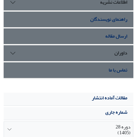
اطلاعات نشریه
و 67/7 درصد نسبت به تیمار شاهد شد. به نظر می‌رسد کاریرد
دود - آب از طریق بهبود کارایی نیتروژن و جبران افت عملکرد
راهنمای نویسندگان
ناشی از کاهش مصرف آن منجر به بهبود شاخص‌های رشد و
عملکرد دانه گندم شد.
ارسال مقاله
داوران
تماس با ما
مقالات آماده انتشار
شماره جاری
دوره 28
(1405)