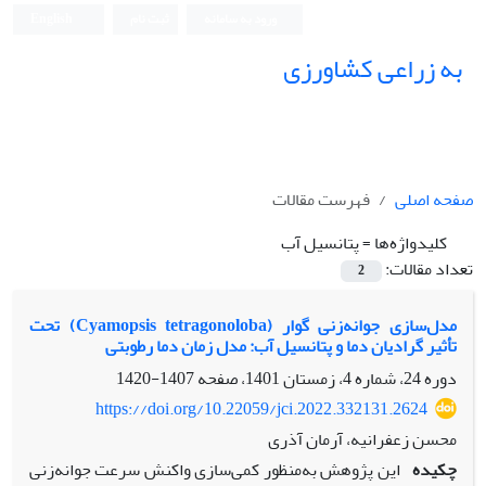
ورود به سامانه
ثبت نام
English
به زراعی کشاورزی
صفحه اصلی
فهرست مقالات
کلیدواژه‌ها =
پتانسیل آب
تعداد مقالات:
2
مدل‌سازی جوانه‌زنی گوار (Cyamopsis tetragonoloba) تحت
تأثیر گرادیان دما و پتانسیل آب: مدل زمان دما رطوبتی
دوره 24، شماره 4، زمستان 1401، صفحه
1407-1420
https://doi.org/10.22059/jci.2022.332131.2624
محسن زعفرانیه، آرمان آذری
چکیده
این پژوهش به‌منظور کمی‌سازی واکنش سرعت جوانه‌زنی