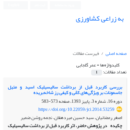
ورود به سامانه
ثبت نام
English
به زراعی کشاورزی
صفحه اصلی
فهرست مقالات
کلیدواژه‌ها =
عمر ‌گلجایی
تعداد مقالات:
1
بررسی کاربرد قبل از برداشت سالیسیلیک اسید و متیل
جاسمونات بر ویژگی‌های کمّی و کیفی رز شاخه‌بریده
دوره 16، شماره 3، پاییز 1393، صفحه
573-583
https://doi.org/10.22059/jci.2014.53259
اصغر رمضانیان، سید حسین میردهقان، نجمه روشن ضمیر
چکیده
در پژوهش حاضر، اثر کاربرد قبل از برداشت سالیسیلیک