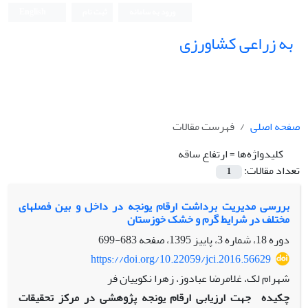
ورود به سامانه
ثبت نام
English
به زراعی کشاورزی
صفحه اصلی
فهرست مقالات
کلیدواژه‌ها =
ارتفاع ساقه
تعداد مقالات:
1
بررسی مدیریت برداشت ارقام یونجه در داخل و بین فصل‎های
مختلف در شرایط گرم و خشک خوزستان
دوره 18، شماره 3، پاییز 1395، صفحه
683-699
https://doi.org/10.22059/jci.2016.56629
شهرام لک، غلامرضا عبادوز، زهرا نکوییان فر
چکیده
جهت ارزیابی ارقام یونجه پژوهشی در مرکز تحقیقات