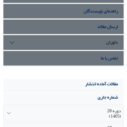
می‌توان از شاخص کل درجه روز رشد و دامنه کل ساعات آفتابی
راهنمای نویسندگان
دریافتی استفاده نمود که مقادیر آن‎ها به‌ترتیب 450-400 و 350-
300 ساعت مناسب می‎باشد، همچنین ارقام بغدادی، مساسرسا و
سینتتیک دارای عملکرد برتر در کلیه چین‎ها بودند.
ارسال مقاله
داوران
تماس با ما
مقالات آماده انتشار
شماره جاری
دوره 28
(1405)