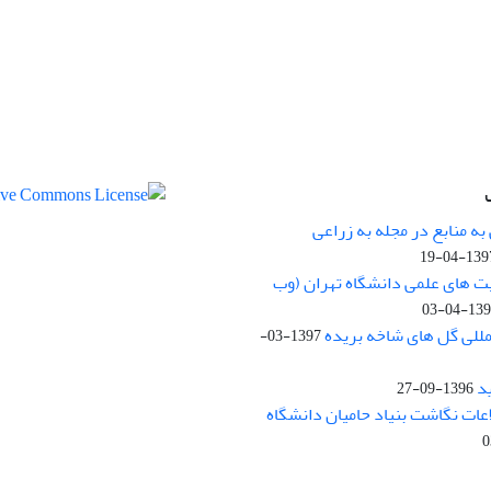
ه منابع در مجله به زراعی
1397-04-
یت های علمی دانشگاه تهران (وب
1397-04
مللی گل های شاخه بریده
1397-03-
د
1396-09-27
لاعات نگاشت بنیاد حامیان دانشگاه