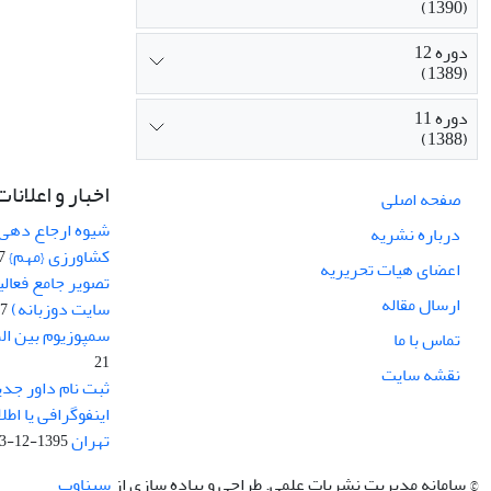
(1390)
دوره 12
(1389)
دوره 11
(1388)
اخبار و اعلانات
صفحه اصلی
شیوه ارجاع دهی ب
درباره نشریه
کشاورزی {مهم}
19
اعضای هیات تحریریه
تصویر جامع فعال
ارسال مقاله
سایت دوزبانه)
-03
سمپوزیوم بین ال
تماس با ما
21
نقشه سایت
ثبت نام داور جدی
اینفوگرافی یا اط
تهران
1395-12-03
© سامانه مدیریت نشریات علمی.
طراحی و پیاده سازی از
سیناوب