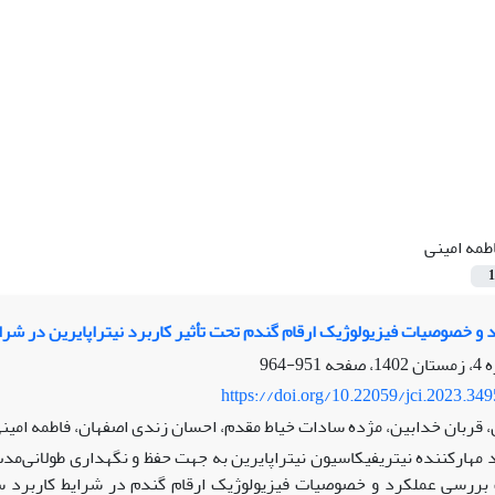
طمه امینی
1
و خصوصیات فیزیولوژیک ارقام گندم تحت تأثیر کاربرد نیتراپایرین در شرا
951-964
https://doi.org/10.22059/jci.2023.34
، قربان خدابین، مژده سادات خیاط مقدم، احسان زندی اصفهان، فاطمه امینی
د مهارکننده نیتریفیکاسیون نیتراپایرین به جهت حفظ و نگهداری طولانی‌مدت
 بررسی عملکرد و خصوصیات فیزیولوژیک ارقام گندم در شرایط کاربرد 