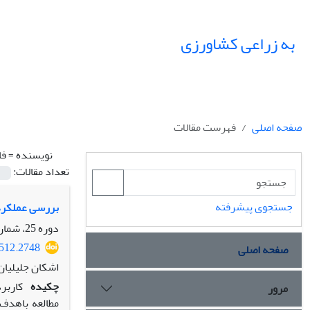
به زراعی کشاورزی
صفحه اصلی
فهرست مقالات
نویسنده =
فا
تعداد مقالات:
جستجوی پیشرفته
بررسی عملکرد 
دوره 25، شماره 4، زمستان 1402، صفحه
9512.2748
صفحه اصلی
اشکان جلیلیان
چکیده
کاربر
مرور
مطالعه باهدف