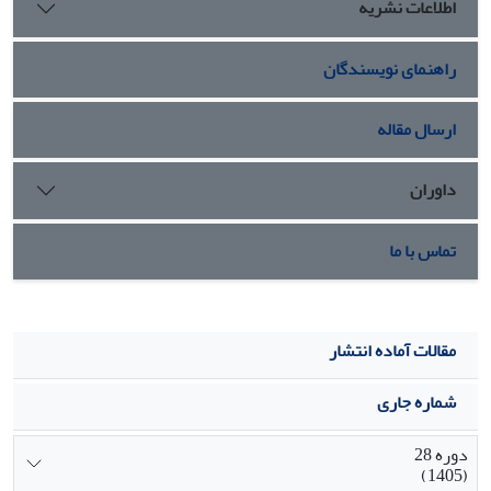
اطلاعات نشریه
میلی‌متر و طول هفت تا 12 سانتی‌متر که دارای دو جوانه هستند،
برای افزایش موفقیت پیوند اپیکوتیل و بهبود کیفیت درختان
راهنمای نویسندگان
پیوندی گردو رقم ‘چندلر’ توصیه گردید.
ارسال مقاله
داوران
تماس با ما
مقالات آماده انتشار
شماره جاری
دوره 28
(1405)