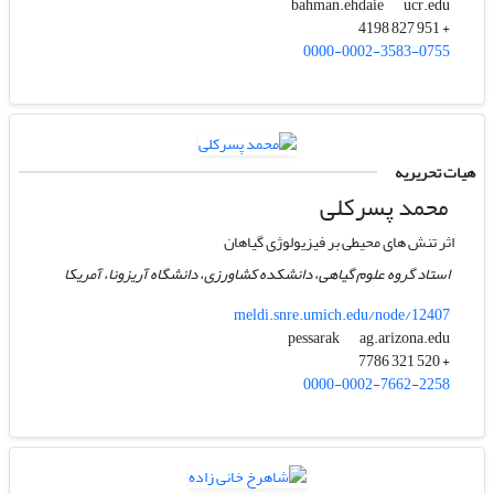
ucr.edu
bahman.ehdaie
+ 951 827 4198
0000-0002-3583-0755
هیات تحریریه
محمد پسرکلی
اثر تنش های محیطی بر فیزیولوژی گیاهان
استاد گروه علوم گیاهی، دانشکده کشاورزی، دانشگاه آریزونا، آمریکا
meldi.snre.umich.edu/node/12407
ag.arizona.edu
pessarak
+ 520 321 7786
0000-0002-7662-2258