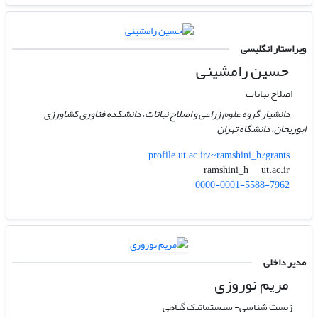
ویراستار انگلیسی
حسین رامشینی
اصلاح نباتات
دانشیار گروه علوم زراعی و اصلاح نباتات، دانشکده فناوری کشاورزی
ابوریحان، دانشگاه تهران
profile.ut.ac.ir/~ramshini_h/grants
ut.ac.ir
ramshini_h
0000-0001-5588-7962
مدیر داخلی
مریم نوروزی
زیست شناسی- سیستماتیک گیاهی