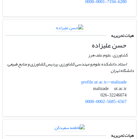
0000-0001-7194-6280
هیات تحریریه
حسن علیزاده
کشاورزی، علوم علف هرز
استاد،دانشکده علوم و مهندسی کشاورزی، پردیس کشاورزی و منابع طبیعی،
دانشگاه تهران
profile.ut.ac.ir/~malizade
ut.ac.ir
malizade
026-32246074
0000-0002-5685-6567
هیات تحریریه