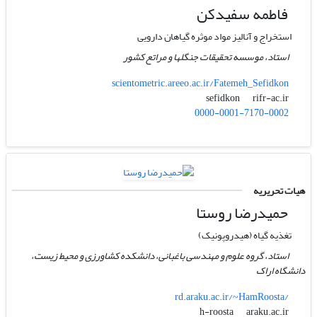
فاطمه سفیدکن
استخراج و آنالیز مواد موثره گیاهان دارویی
استاد، موسسه تحقیقات جنگلها و مراتع کشور
scientometric.areeo.ac.ir/Fatemeh_Sefidkon
rifr-ac.ir
sefidkon
0000-0001-7170-0002
هیات تحریریه
حمیدرضا روستا
تغذیه گیاه (هیدروپونیک)
استاد، گروه علوم و مهندسی باغبانی، دانشکده کشاورزی و محیط زیست،
دانشگاه اراک
rd.araku.ac.ir/~HamRoosta/
araku.ac.ir
h-roosta