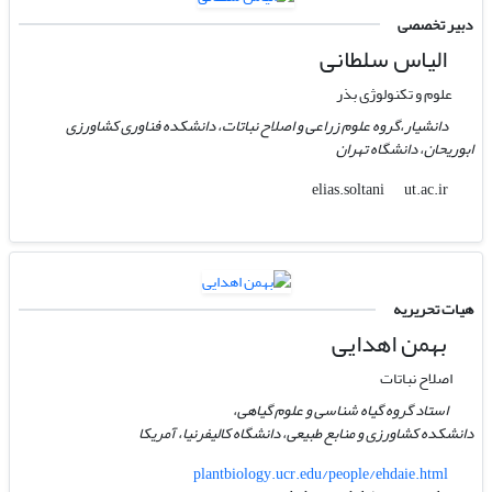
دبیر تخصصی
الیاس سلطانی
علوم و تکنولوژی بذر
دانشیار،گروه علوم زراعی و اصلاح نباتات، دانشکده فناوری کشاورزی
ابوریحان، دانشگاه تهران
ut.ac.ir
elias.soltani
هیات تحریریه
بهمن اهدایی
اصلاح نباتات
استاد گروه گیاه شناسی و علوم گیاهی،
دانشکده کشاورزی و منابع طبیعی، دانشگاه کالیفرنیا، آمریکا
plantbiology.ucr.edu/people/ehdaie.html