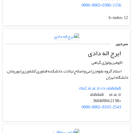
0000-0003-0380-1156
h-index:
12
سردبیر
ایرج اله دادی
اکوفیزیولوژی گیاهی
استاد گروه علوم زراعی و اصلاح نباتات، دانشکده فناوری کشاورزی ابوریحان،
دانشگاه تهران
rtis2.ut.ac.ir/cv/alahdadi
ut.ac.ir
alahdadi
+98 21 36040904
0000-0002-8103-2543