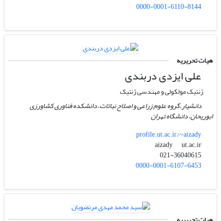
0000-0001-6110-8144
هیات تحریریه
علی ایزدی دربندی
ژنتیک مولکولی و مهندسی ژنتیک
دانشیار،گروه علوم زراعی و اصلاح نباتات، دانشکده فناوری کشاورزی
ابوریحان، دانشگاه تهران
profile.ut.ac.ir/~aizady
ut.ac.ir
aizady
021-36040615
0000-0001-6107-6453
هیات تحریریه