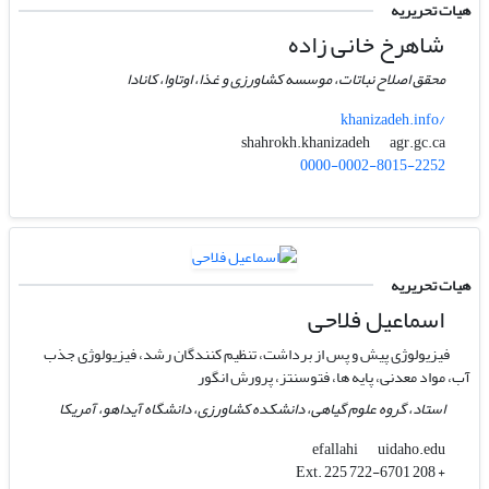
هیات تحریریه
شاهرخ خانی زاده
محقق اصلاح نباتات، موسسه کشاورزی و غذا، اوتاوا، کانادا
khanizadeh.info/
agr.gc.ca
shahrokh.khanizadeh
0000-0002-8015-2252
هیات تحریریه
اسماعیل فلاحی
فیزیولوژی پیش و پس از برداشت، تنظیم کنندگان رشد، فیزیولوژی جذب
آب، مواد معدنی، پایه ها، فتوسنتز، پرورش انگور
استاد، گروه علوم گیاهی، دانشکده کشاورزی، دانشگاه آیداهو، آمریکا
uidaho.edu
efallahi
+ 208 722-6701 Ext. 225