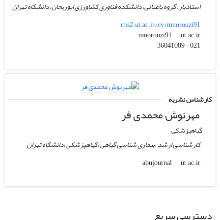
استادیار، گروه باغبانی، دانشکده فناوری کشاورزی ابوریحان، دانشگاه تهران
rtis2.ut.ac.ir/cv/mnorouzi91
ut.ac.ir
mnorouzi91
021 - 36041089
کارشناس نشریه
مهرنوش محمدی فر
گیاهپزشکی
کارشناسی ارشد ،بیماری شناسی گیاهی ،گیاهپزشکی ،دانشگاه تهران
ut.ac.ir
abujournal
دسترسی سریع