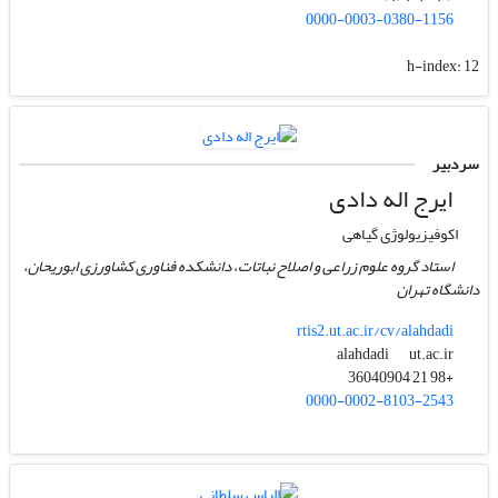
0000-0003-0380-1156
h-index:
12
سردبیر
ایرج اله دادی
اکوفیزیولوژی گیاهی
استاد گروه علوم زراعی و اصلاح نباتات، دانشکده فناوری کشاورزی ابوریحان،
دانشگاه تهران
rtis2.ut.ac.ir/cv/alahdadi
ut.ac.ir
alahdadi
+98 21 36040904
0000-0002-8103-2543