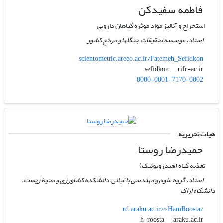
فاطمه سفیدکن
استخراج و آنالیز مواد موثره گیاهان دارویی
استاد، موسسه تحقیقات جنگلها و مراتع کشور
scientometric.areeo.ac.ir/Fatemeh_Sefidkon
rifr-ac.ir
sefidkon
0000-0001-7170-0002
هیات تحریریه
حمیدرضا روستا
تغذیه گیاه (هیدروپونیک)
استاد، گروه علوم و مهندسی باغبانی، دانشکده کشاورزی و محیط زیست،
دانشگاه اراک
rd.araku.ac.ir/~HamRoosta/
araku.ac.ir
h-roosta