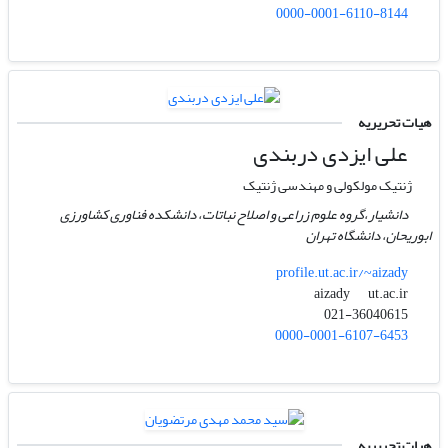
0000-0001-6110-8144
هیات تحریریه
علی ایزدی دربندی
ژنتیک مولکولی و مهندسی ژنتیک
دانشیار،گروه علوم زراعی و اصلاح نباتات، دانشکده فناوری کشاورزی
ابوریحان، دانشگاه تهران
profile.ut.ac.ir/~aizady
ut.ac.ir
aizady
021-36040615
0000-0001-6107-6453
هیات تحریریه