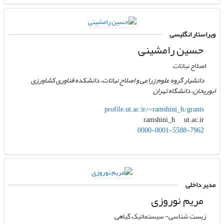
ویراستار انگلیسی
حسین رامشینی
اصلاح نباتات
دانشیار گروه علوم زراعی و اصلاح نباتات، دانشکده فناوری کشاورزی
ابوریحان، دانشگاه تهران
profile.ut.ac.ir/~ramshini_h/grants
ut.ac.ir
ramshini_h
0000-0001-5588-7962
مدیر داخلی
مریم نوروزی
زیست شناسی- سیستماتیک گیاهی