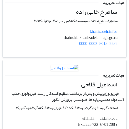
هیات تحریریه
شاهرخ خانی زاده
محقق اصلاح نباتات، موسسه کشاورزی و غذا، اوتاوا، کانادا
khanizadeh.info/
agr.gc.ca
shahrokh.khanizadeh
0000-0002-8015-2252
هیات تحریریه
اسماعیل فلاحی
فیزیولوژی پیش و پس از برداشت، تنظیم کنندگان رشد، فیزیولوژی جذب
آب، مواد معدنی، پایه ها، فتوسنتز، پرورش انگور
استاد، گروه علوم گیاهی، دانشکده کشاورزی، دانشگاه آیداهو، آمریکا
uidaho.edu
efallahi
+ 208 722-6701 Ext. 225