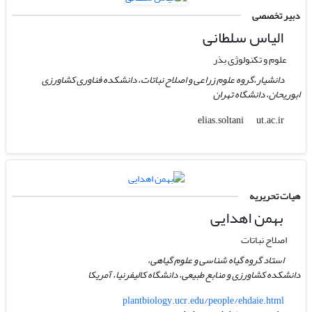
دبیر تخصصی
الیاس سلطانی
علوم و تکنولوژی بذر
دانشیار،گروه علوم زراعی و اصلاح نباتات، دانشکده فناوری کشاورزی
ابوریحان، دانشگاه تهران
ut.ac.ir
elias.soltani
هیات تحریریه
بهمن اهدایی
اصلاح نباتات
استاد گروه گیاه شناسی و علوم گیاهی،
دانشکده کشاورزی و منابع طبیعی، دانشگاه کالیفرنیا، آمریکا
plantbiology.ucr.edu/people/ehdaie.html