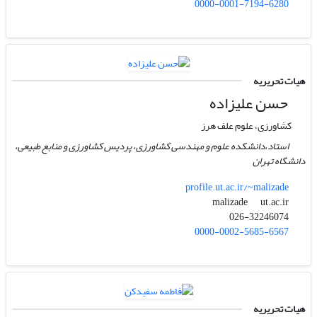
0000-0001-7194-6280
هیات تحریریه
حسن علیزاده
کشاورزی، علوم علف هرز
استاد،دانشکده علوم و مهندسی کشاورزی، پردیس کشاورزی و منابع طبیعی،
دانشگاه تهران
profile.ut.ac.ir/~malizade
ut.ac.ir
malizade
026-32246074
0000-0002-5685-6567
هیات تحریریه