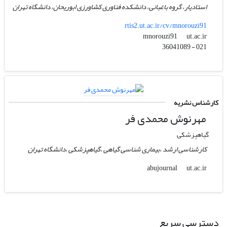
استادیار، گروه باغبانی، دانشکده فناوری کشاورزی ابوریحان، دانشگاه تهران
rtis2.ut.ac.ir/cv/mnorouzi91
ut.ac.ir
mnorouzi91
021 - 36041089
کارشناس نشریه
مهرنوش محمدی فر
گیاهپزشکی
کارشناسی ارشد ،بیماری شناسی گیاهی ،گیاهپزشکی ،دانشگاه تهران
ut.ac.ir
abujournal
دسترسی سریع