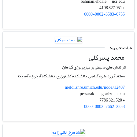
ucr.edu
bahman.ehdaie
+ 951 827 4198
0000-0002-3583-0755
هیات تحریریه
محمد پسرکلی
اثر تنش های محیطی بر فیزیولوژی گیاهان
استاد گروه علوم گیاهی، دانشکده کشاورزی، دانشگاه آریزونا، آمریکا
meldi.snre.umich.edu/node/12407
ag.arizona.edu
pessarak
+ 520 321 7786
0000-0002-7662-2258