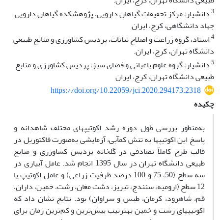
طبیعی دانشگاه تهران، کرج، ایران.
3
دانشیار، مرکز تحقیقات گیاهان دارویی، پژوهشکده گیاهان دارویی
جهاد دانشگاهی، کرج، ایران
4
استاد، گروه زراعت و اصلاح نباتات، پردیس کشاورزی و منابع طبیعی
دانشگاه تهران، کرج، ایران.
5
دانشیار، گروه علوم باغبانی و فضای سبز، پردیس کشاورزی و منابع
طبیعی دانشگاه تهران، کرج، ایران
https://doi.org/10.22059/jci.2020.294173.2318
چکیده
به‌منظور بررسی طول دوره رشد اکوتیپ‏های مختلف شاهدانه و
پاسخ این اکوتیپ‏ها به تنش کم‏آبی، آزمایشی به‌صورت فاکتوریل در
قالب طرح کاملاً تصادفی در گلخانه پردیس کشاورزی و منابع
طبیعی دانشگاه تهران در سال 1395 انجام شد. عامل آبیاری در
سه سطح (50، 75 و 100 درصد ظرفیت زراعی) و عامل اکوتیپ با
12 سطح (ارومیه، سنندج، تبریز، دشت مغان، رشت، خمین، داران،
قم، شاهرود، کرمان، طبس و سراوان) بود. نتایج نشان داد که
اکوتیپ‏های رشت و خمین به‏ترتیب بیش‌ترین و کم‌ترین زمان برای