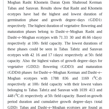
Moghan, Rasht, Khomein, Daran, Qom, Shahroud, Kerman,
Tabas, and Saravan. Results show that Rasht and Khomein
ecotypes have had the highest and lowest duration of
germination phase and growth degree-days (GDD1),
respectively. The highest duration of vegetative, flowering and
maturation phases belong to Dasht-e-Moghan, Rasht, and
Dasht-e-Moghan ecotypes with 71.33, 30, and 46.66 (days),
respectively, at 100% field capacity. The lowest durations of
these phases could be seen in Tabas, Tabriz, and Saravan
ecotypes with 42, 16, and 17 (days), respectively, at 50% field
capacity. Also, the highest values of growth degree-days for
vegetative (GDD2), flowering (GDD3), and maturation
(GDD4) phases for Dasht-e-Moghan, Kerman, and Dasht-e-
0
Moghan ecotypes with 1788, 836, and 1169 (
C
d),
.
respectively, at 100% field capacity, with their lowest values
belonging to Tabas, Tabri,z and Saravan with 1039, 413, and
0
448 (
C
d), respectively, at 50% field capacity. Based on growth
.
period duration and cumulative growth degree-days (total
GDD), Tabas and Dasht-e-Moghan ecotypes are found as