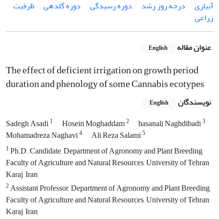
آبیاری
درجه روز رشد
دوره رسیدگی
دوره گلدهی
ظرفیت
زراعی
عنوان مقاله
English
The effect of deficient irrigation on growth period
duration and phenology of some Cannabis ecotypes
نویسندگان
English
1
2
3
Sadegh Asadi
Hosein Moghaddam
hasanali Naghdibadi
4
5
Mohamadreza Naghavi
Ali Reza Salami
1
Ph.D. Candidate, Department of Agronomy and Plant Breeding,
Faculty of Agriculture and Natural Resources, University of Tehran,
Karaj, Iran
2
Assistant Professor, Department of Agronomy and Plant Breeding,
Faculty of Agriculture and Natural Resources, University of Tehran,
Karaj, Iran