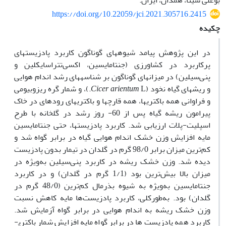
بوعلی سینا، همدان، ایران.
https://doi.org/10.22059/jci.2021.305716.2415
چکیده
در این پژوهش پیامد شیوه­های گوناگون کاربرد پادزیست­های
پرکاربرد در کشاورزی (جنتامایسین، اکسی‌تتراسایکلین و
پنی‌سیلین) در میزان­های گوناگون بر شناسه­های رشد اندام هوایی
و ریشه­ای گیاه نخود (
Cicer arientum
L.)، و شمار گره ریزوبیومی
و فراوانی همه باکتری­ها، همه قارچ­ها و باکتری­های روده­ای در خاک
پیرامون ریشه گیاه پس از 60- روز رشد در گلخانه با طرح
اسپلیت-پلات ارزیابی شد. کاربرد پادزیست­ها، حتی جنتامایسین
مایه افزایش وزن خشک اندام هوایی گیاه در برابر گواه شد و
کم‌ترین میزان برابر 98/0 گرم در گلدان در تیمار بدون پادزیست
دیده شد. وزن خشک ریشه در کاربرد پنی‌سیلین به‌ویژه در
میزان بالا بیش‌ترین بود (1/1 گرم در گلدان) و در کاربرد
جنتامایسین به‌ویژه به شیوه بذرمال کم‌ترین (48/0 گرم در
گلدان) بود. به‌طورکلی، کاربرد پادزیست‌ها مایه کاهش نسبت
وزن خشک ریشه به اندام هوایی در برابر گواه آزمایش شد.
کاربرد همه پادزیست ها در برابر گواه مایه افزایش شمار باکتری­