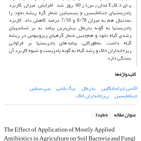
های خاک گلدان پس از 60 روز شد. افزایش میزان کاربرد
پادزیست­های جنتامایسین و پنی­سیلین شمار گره ریشه نخود را
به‌دنبال هم به میزان 8/78 و 7/59 درصد کاهش داد. کاربرد
پادزیست­ها به گونه بذرمال بیش‌ترین پیامد بد بر شناسه­های
رشدی گیاه نخود و هم‌چنین شمار گره­های ریزوبیومی در ریشه
گیاه داشت. به‌طورکلی، پیامدهای پادزیست­ها بر فراوانی
ریزجانداران خاک و رشد گیاه به گونه پادزیست و شیوه کاربرد آن
بستگی دارد.
کلیدواژه‌ها
اکسی‌ تتراسایکلین
بذرمال
برگ پاشی
پنی سیلین
جنتامایسین
ریزجانداران خاک
عنوان مقاله
English
The Effect of Application of Mostly Applied
Antibiotics in Agriculture on Soil Bacteria and Fungi