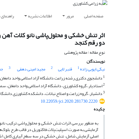
صفحه اصلی
مرور
اطلاعات نشریه
راهنمای 
اثر تنش خشکی و محلول‌پاشی نانو کلات آهن 
دو رقم کنجد
نوع مقاله : مقاله پژوهشی
نویسندگان
3
2
1
نیکی ایوبی زاده
قنبر لایی
مجید امینی دهقی
جع
1
دانشجوی دکتری رشته زراعت دانشگاه آزاد اسلامی واحد دامغان، د
2
استادیار، گروه کشاورزی، دانشگاه آزاد اسلامی واحد دامغان، سمنا
3
دانشیار، گروه زراعت و اصلاح نباتات، دانشکده کشاورزی دانشگاه 
10.22059/jci.2020.281730.2220
چکیده
به منظور بررسی اثرات تنش خشکی و محلول‌پاشی ترکیب نانو 