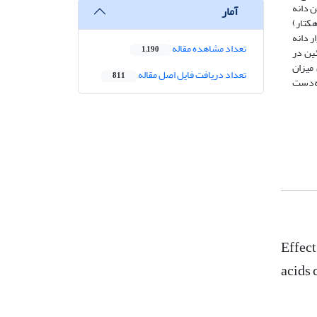
 دانه
آمار
 کلات آهن با اسید فولویک (4/2246 کیلوگرم در هکتار)
 کپسول (19/81)، تعداد دانه در بوته (1/4786)، وزن هزار دانه
تعداد مشاهده مقاله
1,190
رد پروتئین در
یشترین میزان
تعداد دریافت فایل اصل مقاله
811
ارئیک در تیمار آبیاری کامل (86/10 و 73/10 درصد) به‌دست
Effect
acids 