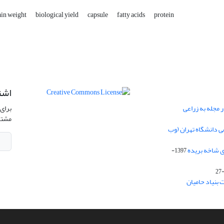
in weight
biological yield
capsule
fatty acids
protein
اشت
 مجله به زراعی
برای 
مشتر
ی دانشگاه تهران (وب
ی شاخه بریده
1397-
 بنیاد حامیان