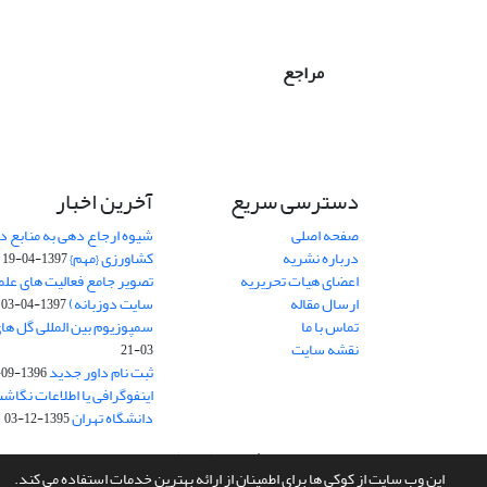
مراجع
دسترسی سریع
آخرین اخبار
صفحه اصلی
شیوه ارجاع دهی به منابع در
درباره نشریه
کشاورزی {مهم}
1397-04-19
اعضای هیات تحریریه
تصویر جامع فعالیت های علم
ارسال مقاله
سایت دوزبانه)
1397-04-03
تماس با ما
سمپوزیوم بین المللی گل ها
نقشه سایت
03-21
ثبت نام داور جدید
1396-09-27
اینفوگرافی یا اطلاعات نگاشت
دانشگاه تهران
1395-12-03
سامانه مدیریت نشریات علمی.
طراحی و پیاده سازی از
سیناوب
این وب سایت از کوکی ها برای اطمینان از ارائه بهترین خدمات استفاده می کند.