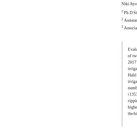
Niki Ayo
1
Ph.D St
2
Assista
3
Associat
Evalu
of tw
2017 
irrig
Halil
irrig
numbe
(1353
rippi
highe
the h