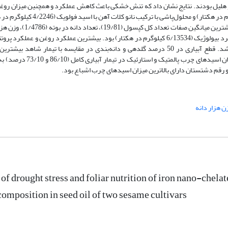
و هلیل بودند. نتایج نشان داد که تنش خشکی باعث کاهش عملکرد و همچنین میزان روغن
گردید. بیشترین عملکرد دانه در آبیاری کامل (3/2303 کیلوگرم در هکتار) و محلول‌پاشی با ترکیب نانو
مشاهده شد. رقم هلیل در مقایسه با رقم دشتستان، دارای بیشترین میانگین صفات تعداد کل
(21/3 گرم)، عملکرد دانه (7/2172 کیلوگرم در هکتار) و عملکرد بیولوژیک (6/13534 کیلوگرم در هکتار) بود. بیشترین عملکرد روغن و عملک
آبیاری کامل و قطع آبیاری در 50 درصد دانه‌بندی مشاهده شد. قطع آبیاری در 50 درصد گلدهی و دانه‌بندی در مقایسه با تیمار شاهد ب
اسیدهای چرب اولئیک و لینولئیک را داشت، ولی بیشترین میزان اسیدهای چرب پالمتیک و است
و رقم دشتستان دارای بالاترین میزان اسیدهای چرب اشباع بود.
ن هزار دانه
 of drought stress and foliar nutrition of iron nano-chelat
composition in seed oil of two sesame cultivars