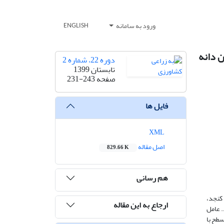
ورود به سامانه
ENGLISH
 دانه
دوره 22، شماره 2
تابستان 1399
صفحه
231-243
فایل ها
XML
اصل مقاله
829.66 K
هم رسانی
کنجد،
ارجاع به این مقاله
شاهد اجرا شد. عامل
 چهار سطح با