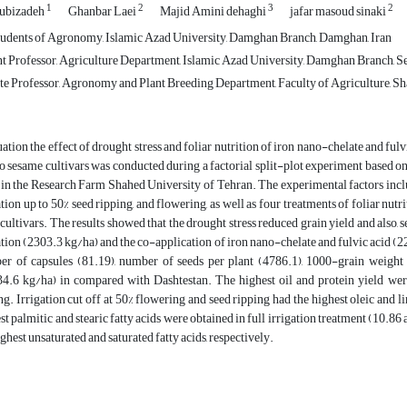
1
2
3
2
ubizadeh
Ghanbar Laei
Majid Amini dehaghi
jafar masoud sinaki
udents of Agronomy, Islamic Azad University, Damghan Branch, Damghan, Iran
nt Professor, Agriculture Department, Islamic Azad University, Damghan Branch, S
e Professor, Agronomy and Plant Breeding Department, Faculty of Agriculture, Sha
ation the effect of drought stress and foliar nutrition of iron nano-chelate and fulv
o sesame cultivars was conducted during a factorial split-plot experiment based o
in the Research Farm Shahed University of Tehran. The experimental factors included
ation up to 50% seed ripping, and flowering, as well as four treatments of foliar nut
 cultivars. The results showed that the drought stress reduced grain yield and also, 
ation (2303.3 kg/ha) and the co-application of iron nano-chelate and fulvic acid (22
r of capsules (81.19), number of seeds per plant (4786.1), 1000-grain weight (
4.6 kg/ha) in compared with Dashtestan. The highest oil and protein yield were 
ng. Irrigation cut off at 50% flowering and seed ripping had the highest oleic and li
st palmitic and stearic fatty acids were obtained in full irrigation treatment (10.86
ighest unsaturated and saturated fatty acids, respectively.