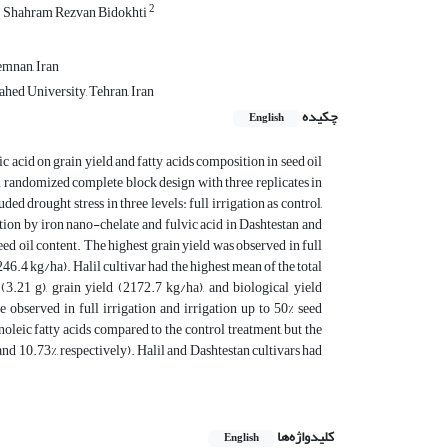
2
Shahram Rezvan Bidokhti
emnan, Iran
hed University, Tehran, Iran
چکیده
English
ic acid on grain yield and fatty acids composition in seed oil
n randomized complete block design with three replicates in
 drought stress in three levels: full irrigation as control,
rition by iron nano-chelate and fulvic acid in Dashtestan and
seed oil content. The highest grain yield was observed in full
46.4 kg/ha). Halil cultivar had the highest mean of the total
3.21 g), grain yield (2172.7 kg/ha), and biological yield
observed in full irrigation and irrigation up to 50% seed
noleic fatty acids compared to the control treatment, but the
 and 10.73%, respectively). Halil and Dashtestan cultivars had
کلیدواژه‌ها
English