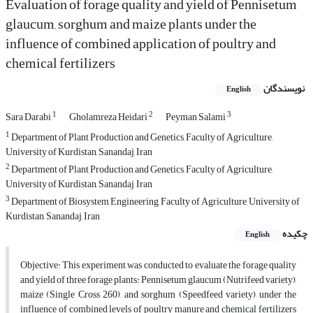
Evaluation of forage quality and yield of Pennisetum
glaucum, sorghum and maize plants under the
influence of combined application of poultry and
chemical fertilizers
نویسندگان
English
1
2
3
Sara Darabi
Gholamreza Heidari
Peyman Salami
1
Department of Plant Production and Genetics, Faculty of Agriculture,
University of Kurdistan, Sanandaj, Iran
2
Department of Plant Production and Genetics, Faculty of Agriculture,
University of Kurdistan, Sanandaj, Iran
3
Department of Biosystem Engineering, Faculty of Agriculture, University of
Kurdistan, Sanandaj, Iran
چکیده
English
Objective: This experiment was conducted to evaluate the forage quality
and yield of three forage plants: Pennisetum glaucum (Nutrifeed variety),
maize (Single Cross 260), and sorghum (Speedfeed variety) under the
influence of combined levels of poultry manure and chemical fertilizers