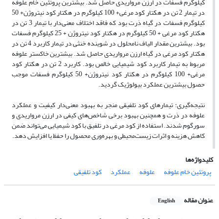
کیلوگرم فسفات در ارزن مرواریدی حاصل شد. بیشترین پروتئین خام علوفه
در تیمار 2 تن در هکتار کود مرغی+ 100 کیلوگرم در هکتار کود نیتروژن+ 50
کیلوگرم فسفات در گیاه ذرت بود که فاقد اختلاف معنی‌دار با تیمار 3 تن در
هکتار کود مرغی + 50 کیلوگرم در هکتار کود نیتروژن + 25 کیلوگرم فسفات
بود. بیشترین مقدار الیاف نامحلول در شوینده خنثی در تیمار کاربرد 4 تن در
هکتار کود مرغی در گیاه ارزن مرواریدی حاصل شد. بیشترین خاکستر علوفه
مربوط به تیمار کاربرد کود شیمیایی خالص بود. کاربرد 2 تن در هکتار کود
مرغی+ 100 کیلوگرم در هکتار کود نیتروژن+ 50 کیلوگرم فسفات موجب
حصول بیشترین عملکرد بیولوژیک گردید.
نتیجه‌گیری: تیمارهای کود تلفیقی منجر به بهبود معنی‌دار کیفیت و عملکرد
علوفه در ذرت و همچنین بهبود برخی شاخص‌های کیفی در ارزن مرواریدی و
سورگوم شدند. استفاده از کود مرغی در تلفیق با کود شیمیایی می‌تواند ضمن
کاهش هزینه و اثرات زیست‌محیطی و بهره‌وری محصول را حفظ یا افزایش دهد.
کلیدواژه‌ها
پروتئین خام علوفه
علوفه
عملکرد
کود تلفیقی
عنوان مقاله
English