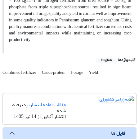
+ 100 kg.ha-1 of nitrogen fertilizer from urea source + 50 kg of
phosphate from triple superphosphate source) resulted in significant
improvement in forage quality and yield in corn as well as improvement
in some quality indicators in Pennisetum glaucum and sorghum. Using
poultry manure in combination with chemical fertilizer can reduce costs
and environmental impacts, while maintaining or increasing crop
productivity.
کلیدواژه‌ها
English
Combined fertilizer
Crude protein
Forage
Yield
مقالات آماده انتشار
، پذیرفته
شده
انتشار آنلاین از 14 تیر 1405
فایل ها