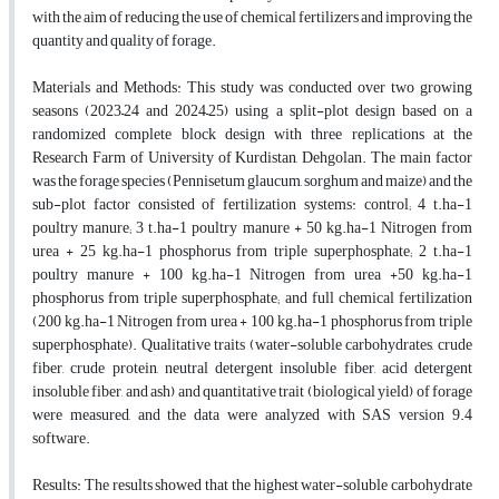
with the aim of reducing the use of chemical fertilizers and improving the
quantity and quality of forage.
Materials and Methods: This study was conducted over two growing
seasons (2023–24 and 2024–25) using a split-plot design based on a
randomized complete block design with three replications at the
Research Farm of University of Kurdistan, Dehgolan. The main factor
was the forage species (Pennisetum glaucum, sorghum and maize) and the
sub-plot factor consisted of fertilization systems: control; 4 t.ha-1
poultry manure; 3 t.ha-1 poultry manure + 50 kg.ha-1 Nitrogen from
urea + 25 kg.ha-1 phosphorus from triple superphosphate; 2 t.ha-1
poultry manure + 100 kg.ha-1 Nitrogen from urea +50 kg.ha-1
phosphorus from triple superphosphate; and full chemical fertilization
(200 kg.ha-1 Nitrogen from urea + 100 kg.ha-1 phosphorus from triple
superphosphate). Qualitative traits (water-soluble carbohydrates, crude
fiber, crude protein, neutral detergent insoluble fiber, acid detergent
insoluble fiber, and ash) and quantitative trait (biological yield) of forage
were measured, and the data were analyzed with SAS version 9.4
software.
Results: The results showed that the highest water-soluble carbohydrate