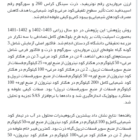
ارزن مرواریدی رقم نوتریفید، ذرت سینگل کراس 260 و سورگوم رقم
اسپیدفید تحت تأثیر سطوح تلفیقی کود مرغی و کود شیمیایی با هدف کاهش
مصرف کودهای شیمیایی و بهبود کمی و کیفی علوفه انجام شد.
روش پژوهش: این پژوهش در دو سال زراعی 1403-1402 و 1402-1401
به‌صورت اسپلیت پلات بر پایه طرح بلوک‌های کامل تصادفی با سه تکرار در
مزرعه تحقیقاتی دانشگاه کردستان انجام شد. فاکتور اصلی آزمایش شامل 3
گونه گیاه علوفه‌ای ارزن مرواریدی، سورگوم و ذرت و فاکتور فرعی شامل
سیستم‌های کوددهی (شاهد، 4 تن در هکتار کود مرغی، 3 تن در هکتار کود
مرغی+ 50 کیلوگرم در هکتار کود نیتروژن از منبع اوره+ 25 کیلوگرم فسفات از
منبع سوپرفسفات تریپل ، 2 تن در هکتار کود مرغی+ 100 کیلوگرم در هکتار
کود نیتروژن از منبع اوره+ 50 کیلوگرم فسفات از منبع سوپرفسفات تریپل و
کود شیمیایی کامل (200 کیلوگرم در هکتار کود نیتروژن از منبع اوره+ 100
کیلوگرم فسفات از منبع سوپرفسفات تریپل) بود. صفات کیفی علوفه و
عملکرد بیولوژیک اندازه‌گیری شد و داده‌ها با نرم‌افزار SAS تجزیه و تحلیل
شد.
یافته‌ها: نتایج نشان داد بیشترین کربوهیدرات محلول در آب در تیمار کود
شیمیایی کامل و 100 کیلوگرم در هکتار کود نیتروژن از منبع اوره+50 کیلوگرم
فسفات از منبع سوپر فسفات تریپل گیاه ذرت بود. کمترین فیبر خام علوفه در
تیمار 2 تن در هکتار کود مرغی+100 کیلوگرم در هکتار کود نیتروژن+ 50