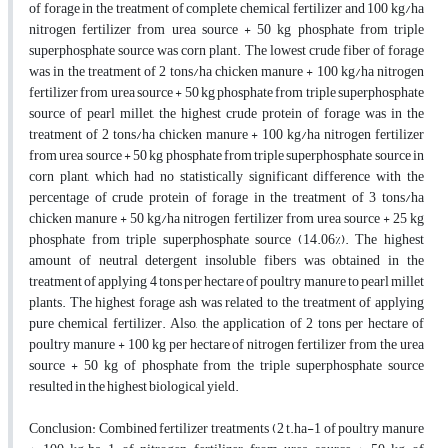
of forage in the treatment of complete chemical fertilizer and 100 kg/ha
nitrogen fertilizer from urea source + 50 kg phosphate from triple
superphosphate source was corn plant. The lowest crude fiber of forage
was in the treatment of 2 tons/ha chicken manure + 100 kg/ha nitrogen
fertilizer from urea source + 50 kg phosphate from triple superphosphate
source of pearl millet, the highest crude protein of forage was in the
treatment of 2 tons/ha chicken manure + 100 kg/ha nitrogen fertilizer
from urea source + 50 kg phosphate from triple superphosphate source in
corn plant, which had no statistically significant difference with the
percentage of crude protein of forage in the treatment of 3 tons/ha
chicken manure + 50 kg/ha nitrogen fertilizer from urea source + 25 kg
phosphate from triple superphosphate source (14.06%). The highest
amount of neutral detergent insoluble fibers was obtained in the
treatment of applying 4 tons per hectare of poultry manure to pearl millet
plants. The highest forage ash was related to the treatment of applying
pure chemical fertilizer. Also, the application of 2 tons per hectare of
poultry manure + 100 kg per hectare of nitrogen fertilizer from the urea
source + 50 kg of phosphate from the triple superphosphate source
resulted in the highest biological yield.
Conclusion: Combined fertilizer treatments (2 t.ha-1 of poultry manure