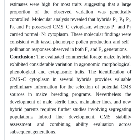
estimates were high for most traits, suggesting that a large
proportion of the observed variation was genetically
controlled. Molecular analysis revealed that hybrids P
, P
, P
,
2
4
5
P
, and P
possessed CMS-C cytoplasm, whereas P
and P
6
7
1
3
carried normal (N) cytoplasm. These molecular findings were
consistent with tassel phenotype, pollen production, and self-
pollination responses observed in both F₁ and F₂ generations.
Conclusion:
The evaluated commercial forage maize hybrids
exhibited considerable variation in agronomic, morphological,
phenological, and cytoplasmic traits. The identification of
CMS-C cytoplasm in several hybrids provides valuable
preliminary information for the selection of potential CMS
sources in maize breeding programs. Nevertheless, the
development of male-sterile lines, maintainer lines, and new
hybrid parents requires further studies involving segregating
populations, inbred line development, CMS stability
assessment, and combining ability evaluation across
subsequent generations.