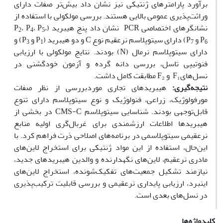
برآورد پارامترهای ژنتیکی نیز نشان داد بیش‌تر صفات دارای
وراثت‌پذیری عمومی بالایی هستند. بررسی مولکولی با استفاده از
نشانگرهای اختصاصی PCR نشان داد پنج هیبرید (P
،
، P
، P
2
4
5
P
و P
) دارای سیتوپلاسم نرعقیم نوع C و دو هیبرید (P
و P
) و
3
1
7
6
دارای سیتوپلاسم نرمال (N) بودند. نتایج مولکولی با ارزیابی
فنوتیپی تاسل، بررسی دانه گرده و آزمون خودگشنی در
نسل‌هایF₁ و F₂ مطابقت کامل داشت.
نتیجه‌گیری:
هیبریدهای تجاری موردبررسی از نظر صفات
مورفولوژیک، زراعی، فنولوژیک و نوع سیتوپلاسم دارای تنوع
قابل‌توجهی بودند. شناسایی سیتوپلاسم CMS-C در بخشی از
هیبریدها اطلاعات ارزشمندی برای غربال‌گری اولیه منابع
نرعقیمی سیتوپلاسمی در برنامه‌های اصلاحی ذرت فراهم کرد. با
این‌حال، استفاده از این مواد ژنتیکی برای استخراج لاین‌های
مادری نرعقیم، لاین‌های نگهدارنده و والدین هیبریدهای جدید،
نیازمند تشکیل جمعیت‌های تفکیک‌شونده، استخراج لاین‌های
اینبرد، ارزیابی پایداری نرعقیمی و بررسی قابلیت ترکیب‌پذیری
در نسل‌های بعدی است.
کلیدواژه‌ها