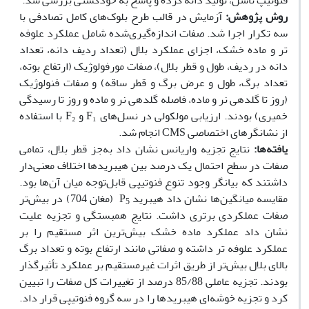
فنوتیپ تاسل، تولید دانه گرده و پاسخ به خودگشنی بررسی شد.
روش پژوهش:
آزمایش در قالب طرح بلوک‌های کامل تصادفی با
سه تکرار اجرا شد. صفات اندازه‌گیری‌شده شامل عملکرد علوفه
تر و ماده خشک، اجزای عملکرد بلال (تعداد ردیف دانه، تعداد
دانه در ردیف، طول و قطر بلال)، صفات مورفولوژیک (ارتفاع بوته،
تعداد برگ، طول و عرض برگ و قطر ساقه) و صفات فنولوژیک
(روز تا گلدهی نر و ماده، فاصله گلدهی نر و ماده و روز تا رسیدگی
خمیری) بودند. ارزیابی مولکولی در نسل‌های F₁ و F₂ با استفاده
از نشانگرهای اختصاصی CMS انجام شد.
یافته‌ها:
نتایج تجزیه واریانس نشان داد به‌جز قطر بلال، تمامی
صفات در سطح احتمال یک درصد بین هیبریدها اختلاف معنی‌دار
داشتند که بیانگر وجود تنوع فنوتیپی قابل‌توجه میان آن‌ها بود.
مقایسه میانگین‌ها نشان داد هیبرید P
(مغان 704) در بیش‌تر
5
صفات عملکردی برتری داشت. نتایج همبستگی و تجزیه علیت
نشان داد عملکرد ماده خشک بیش‌ترین اثر مستقیم را بر
عملکرد علوفه تر داشته و صفاتی مانند ارتفاع بوته و تعداد برگ
بالای بلال بیش‌تر از طریق اثرات غیرمستقیم بر عملکرد تأثیرگذار
بودند. تجزیه عاملی 85/88 درصد از تغییرات کل صفات را تبیین
کرد و تجزیه خوشه‌ای هیبریدها را در سه گروه فنوتیپی قرار داد.