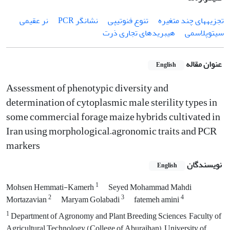
تجزیه‏های چند متغیره
تنوع فنوتیپی
نشانگر PCR
نر عقیمی
سیتوپلاسمی
هیبریدهای تجاری ذرت
عنوان مقاله
English
Assessment of phenotypic diversity and
determination of cytoplasmic male sterility types in
some commercial forage maize hybrids cultivated in
Iran using morphological–agronomic traits and PCR
markers
نویسندگان
English
1
Mohsen Hemmati-Kamerh
Seyed Mohammad Mahdi
2
3
4
Mortazavian
Maryam Golabadi
fatemeh amini
1
Department of Agronomy and Plant Breeding Sciences, Faculty of
Agricultural Technology (College of Aburaihan), University of