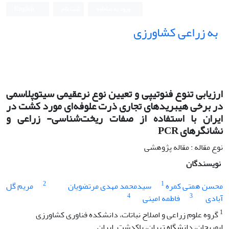
ورود به سامانه
ثبت نام
English
به زراعی کشاورزی
ارزیابی تنوع فنوتیپی و تعیین نوع نرعقیمی سیتوپلاسمی
در برخی هیبریدهای تجاری ذرت علوفه‌ای مورد کشت در
ایران با استفاده از صفات ریخت‌شناسی- زراعی و
نشانگرهای PCR
نوع مقاله : مقاله پژوهشی
نویسندگان
2
1
محسن همتی کمره
سیدمحمد مهدی مرتضویان
مریم گل
4
3
آبادی
فاطمه امینی
1
گروه علوم زراعی و اصلاح نباتات، دانشکده فناوری کشاورزی
ابوریحان، دانشگاه تهران، پاکدشت. ایران