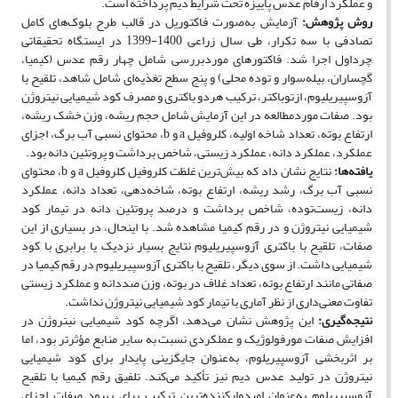
و عملکرد ارقام عدس پاییزه تحت شرایط دیم پرداخته است.
روش پژوهش:
آزمایش به‌صورت فاکتوریل در قالب طرح بلوک‌های کامل
تصادفی با سه تکرار، طی سال زراعی 1400-1399 در ایستگاه تحقیقاتی
چرداول اجرا شد. فاکتورهای موردبررسی شامل چهار رقم عدس (کیمیا،
گچساران، بیله‌سوار و توده محلی) و پنج سطح تغذیه‌ای شامل شاهد، تلقیح با
آزوسپیریلیوم، ازتوباکتر، ترکیب هردو باکتری و مصرف کود شیمیایی نیتروژن
بود. صفات موردمطالعه در این آزمایش شامل حجم ریشه، وزن خشک ریشه،
ارتفاع بوته، تعداد شاخه اولیه، کلروفیل a و b، محتوای نسبی آب برگ، اجزای
عملکرد، عملکرد دانه، عملکرد زیستی، شاخص برداشت و پروتئین دانه بود.
یافته‌ها:
نتایج نشان داد که بیش‌ترین غلظت کلروفیل کلروفیل a و b، محتوای
نسبی آب برگ، رشد ریشه، ارتفاع بوته، شاخه‌دهی، تعداد دانه، عملکرد
دانه، زیست‌توده، شاخص برداشت و درصد پروتئین دانه در تیمار کود
شیمیایی نیتروژن و در رقم کیمیا مشاهده شد. با این­حال، در بسیاری از این
صفات، تلقیح با باکتری آزوسپیریلیوم نتایج بسیار نزدیک یا برابری با کود
شیمیایی داشت. از سوی دیگر، تلقیح با باکتری آزوسپیریلیوم در رقم کیمیا در
صفاتی مانند ارتفاع بوته، تعداد غلاف در بوته، وزن صددانه و عملکرد زیستی
تفاوت معنی‌داری از نظر آماری با تیمار کود شیمیایی نیتروژن نداشت.
نتیجه‌گیری:
این پژوهش نشان می‌دهد، اگرچه کود شیمیایی نیتروژن در
افزایش صفات مورفولوژیک و عملکردی نسبت به سایر منابع مؤثرتر بود، اما
بر اثربخشی آزوسپیریلوم، به‌عنوان جایگزینی پایدار برای کود شیمیایی
نیتروژن در تولید عدس دیم نیز تأکید می‌کند. تلفیق رقم کیمیا با تلقیح
آزوسپیریلوم به‌عنوان امیدوارکننده‌ترین ترکیب برای بهبود صفات اجزای