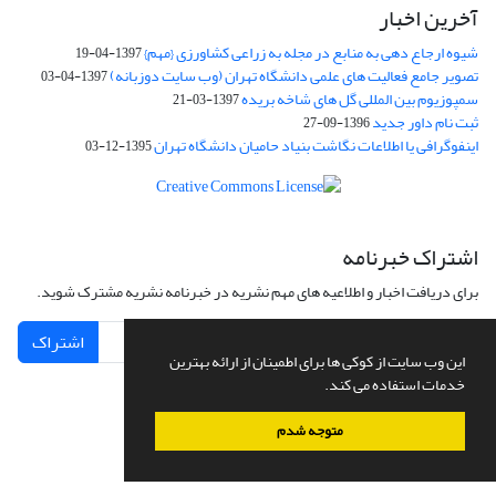
آخرین اخبار
شیوه ارجاع دهی به منابع در مجله به زراعی کشاورزی {مهم}
1397-04-19
تصویر جامع فعالیت های علمی دانشگاه تهران (وب سایت دوزبانه)
1397-04-03
سمپوزیوم بین المللی گل های شاخه بریده
1397-03-21
ثبت نام داور جدید
1396-09-27
اینفوگرافی یا اطلاعات نگاشت بنیاد حامیان دانشگاه تهران
1395-12-03
اشتراک خبرنامه
برای دریافت اخبار و اطلاعیه های مهم نشریه در خبرنامه نشریه مشترک شوید.
اشتراک
این وب سایت از کوکی ها برای اطمینان از ارائه بهترین
خدمات استفاده می کند.
متوجه شدم
سامانه مدیریت نشریات علمی.
طراحی و پیاده سازی از
سیناوب