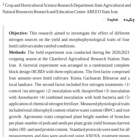
2
Crop and Horticultural Science Research Department, Ilam Agricultural and
Natural Resources Research and Education Center, AREEO, Ilam, Iran
چکیده
English
Objective:
This research aimed to investigate the effect of different
nitrogen sources on the yield and morphophysiological traits of four
lentil cultivars under rainfed conditions.
Methods:
The field experiment was conducted during the 2020–2021
cropping season at the Chardavol Agricultural Research Station, Ilam,
Iran. A factorial experiment was arranged in a randomized complete
block design (RCBD) with three replications. The first factor comprised
four autumn-sown lentil cultivars: Kimia, Gachsaran, Bilesavar, and a
local landrace. The second factor included five nitrogen treatments: (1)
control (no nitrogen), (2) inoculation with
Azospirillum
, (3) inoculation
with
Azotobacter
, (4) combined inoculation with both bacteria, and (5)
application of chemical nitrogen fertilizer. Measured physiological traits
included total chlorophyll content, relative water content (RWC), and root
growth. Agronomic traits comprised plant height, number of branches
per plant, number of pods and seeds per plant, grain yield, biomass, harvest
index (HI), and seed protein content. Standard protocols were used for all
measurements, and data were analyzed using ANOVA; treatment means