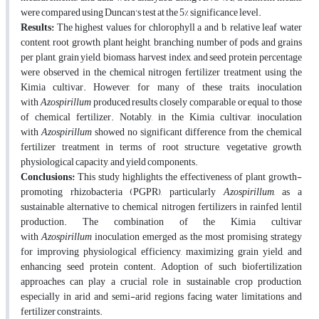
were compared using Duncan's test at the 5% significance level.
Results:
The highest values for chlorophyll a and b, relative leaf water
content, root growth, plant height, branching, number of pods and grains
per plant, grain yield, biomass, harvest index, and seed protein percentage
were observed in the chemical nitrogen fertilizer treatment using the
Kimia cultivar. However, for many of these traits, inoculation
with
Azospirillum
produced results closely comparable or equal to those
of chemical fertilizer. Notably, in the Kimia cultivar, inoculation
with
Azospirillum
showed no significant difference from the chemical
fertilizer treatment in terms of root structure, vegetative growth,
physiological capacity, and yield components.
Conclusions:
This study highlights the effectiveness of plant growth-
promoting rhizobacteria (PGPR), particularly
Azospirillum
, as a
sustainable alternative to chemical nitrogen fertilizers in rainfed lentil
production. The combination of the Kimia cultivar
with
Azospirillum
inoculation emerged as the most promising strategy
for improving physiological efficiency, maximizing grain yield, and
enhancing seed protein content. Adoption of such biofertilization
approaches can play a crucial role in sustainable crop production,
especially in arid and semi-arid regions facing water limitations and
fertilizer constraints.