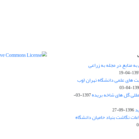
ه منابع در مجله به زراعی
1397-04-
یت های علمی دانشگاه تهران (وب
1397-04
مللی گل های شاخه بریده
1397-03-
د
1396-09-27
لاعات نگاشت بنیاد حامیان دانشگاه