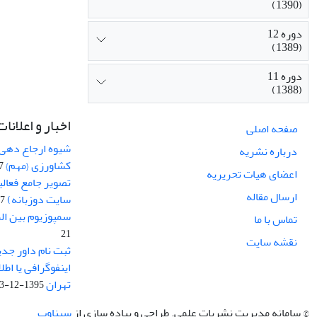
(1390)
دوره 12
(1389)
دوره 11
(1388)
اخبار و اعلانات
صفحه اصلی
شیوه ارجاع دهی ب
درباره نشریه
کشاورزی {مهم}
19
اعضای هیات تحریریه
تصویر جامع فعال
ارسال مقاله
سایت دوزبانه)
-03
سمپوزیوم بین ال
تماس با ما
21
نقشه سایت
ثبت نام داور جدی
اینفوگرافی یا اط
تهران
1395-12-03
© سامانه مدیریت نشریات علمی.
طراحی و پیاده سازی از
سیناوب