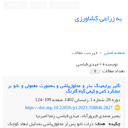
ورود به سامانه
ثبت نام
English
به زراعی کشاورزی
صفحه اصلی
فهرست مقالات
نویسنده =
مهدی قیاسی
تعداد مقالات:
1
تأثیر پرایمینگ بذر و محلول‌پاشی و به‌صورت معمولی و نانو بر
عملکرد کمی و کیفی گیاه گلرنگ
دوره 26، شماره 1، زمستان 1402، صفحه
109-124
https://doi.org/10.22059/jci.2023.358846.2827
بصیر صمدی فیروزآباد، مهدی قیاسی، رضا امیرنیا
چکیده
هدف:
ذرات نانو پس از محلول‌پاشی به‌دلیل ابعاد کوچک