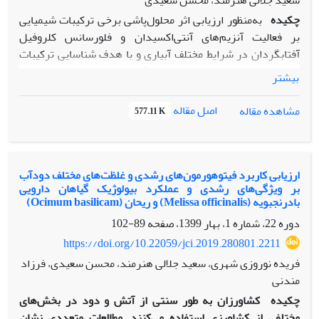
سعید جلالی هنرمند، محسن سعیدی
چکیده
به‌منظور ارزیابی اثر محلول‌پاشی برخی ترکیبات شیمیایی
بر فعالیت آنزیم‌های آنتی‌اکسیدان و فلورسانس کلروفیل
آفتابگردان در شرایط مختلف آبیاری و با هدف شناسایی ترکیبات
مؤثر در تخفیف اثرات خشکی، آزمایشی به‌صورت کرت‌های
بیشتر
خردشده بر پایه بلوک‌های کامل تصادفی در سه تکرار در مرکز
تحقیقات و آموزش کشاورزی و منابع طبیعی استان همدان به‌مدت
اصل مقاله
مشاهده مقاله
577.11 K
دو سال (1394 و 1395)، اجرا شد. تیمارهای آبیاری شامل 60، 80 و
100 درصد نیاز آبی گیاه و تیمارهای محلول‌پاشی شامل
آبسیزیک‌اسید، سلنیوم، سالیسیلیک‌اسید، سدیم نیتروپروساید،
گلیسین بتائین و شاهد بودند. نتایج نشان داد که با کاهش میزان
ارزیابی کاربرد فیتوهورمون‌های رشدی و غلظت‌های مختلف دودآب
بر ویژگی‌های رشدی و عملکرد بیولوژیک گیاهان دارویی
آب آبیاری، فعالیت آنزیم‌های سوپراکسید دیسموتاز، پراکسیداز و
بادرنجبویه (Melissa officinalis) و ریحان (Ocimum basilicam)
کاتالاز به‌صورت معنی‌داری افزایش، درحالی‌که حداکثر کارایی
دوره 22، شماره 1، بهار 1399، صفحه
89-102
فتوشیمیایی فتوسیستم II و عملکرد دانه کاهش یافتند. اثر
متقابل آبیاری× محلول‌پاشی بر فعالیت آنزیم‌های آنتی‌اکسیدان و
https://doi.org/10.22059/jci.2019.280801.2211
عملکرد دانه معنی‌دار و بر فلورسانس کلروفیل غیر‌معنی‌دار بود.
فریده نوروزی شهری، سعید جلالی هنرمند، محسن سعیدی، فرزاد
محلول‌پاشی ترکیبات شیمیایی در شرایط به‌منظور ارزیابی اثر
مندنی
محلول‌پاشی برخی ترکیبات شیمیایی بر فعالیت آنزیم‌های
چکیده
کشاورزان به طور سنتی از آتش و دود در بخش‌های
آنتی‌اکسیدان و فلورسانس کلروفیل آفتابگردان در شرایط مختلف
مختلفی از کشاورزی استفاده می‌کنند. مطالعات متعددی نشان