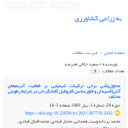
ورود به سامانه
ثبت نام
English
به زراعی کشاورزی
صفحه اصلی
فهرست مقالات
نویسنده =
سعید جلالی هنرمند
تعداد مقالات:
3
محلول‌پاشی برخی ترکیبات شیمیایی بر فعالیت آنزیم‌های
آنتی‌اکسیدان و فلورسانس کلروفیل آفتابگردان در شرایط رطوبتی
مختلف
دوره 24، شماره 1، بهار 1401، صفحه
1-14
https://doi.org/10.22059/jci.2021.307719.2432
محمد یزداندوست همدانی، مختار قبادی، محمداقبال قبادی،