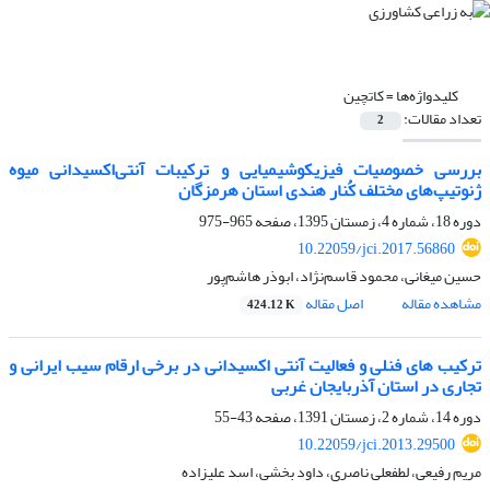
کلیدواژه‌ها =
کاتچین
تعداد مقالات:
2
بررسی خصوصیات فیزیکوشیمیایی و ترکیبات آنتی‌اکسیدانی میوه
ژنوتیپ‌های مختلف کُنار هندی استان هرمزگان
دوره 18، شماره 4، زمستان 1395، صفحه
965-975
10.22059/jci.2017.56860
حسین میغانی، محمود قاسم‌نژاد، ابوذر هاشم‌پور
مشاهده مقاله
اصل مقاله
424.12 K
ترکیب های فنلی و فعالیت آنتی اکسیدانی در برخی ارقام سیب ایرانی و
تجاری در استان آذربایجان غربی
دوره 14، شماره 2، زمستان 1391، صفحه
43-55
10.22059/jci.2013.29500
مریم رفیعی، لطفعلی ناصری، داود بخشی، اسد علیزاده