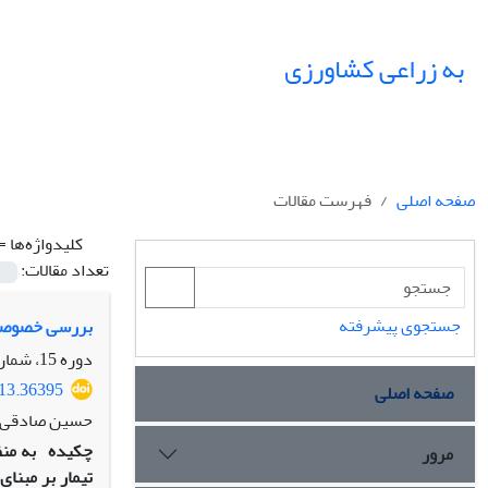
به زراعی کشاورزی
صفحه اصلی
فهرست مقالات
کلیدواژه‌ها =
تعداد مقالات:
جستجوی پیشرفته
بررسی خصوصیات
دوره 15، شماره 3، پاییز 1392، صفحه
013.36395
صفحه اصلی
حسین صادقی، ب
چکیده
مرور