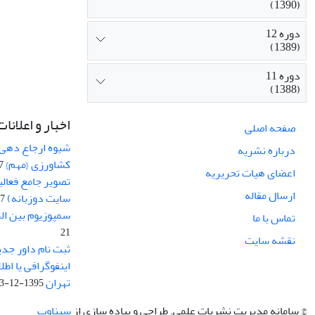
(1390)
دوره 12
(1389)
دوره 11
(1388)
اخبار و اعلانات
صفحه اصلی
شیوه ارجاع دهی ب
درباره نشریه
کشاورزی {مهم}
19
اعضای هیات تحریریه
تصویر جامع فعال
ارسال مقاله
سایت دوزبانه)
-03
سمپوزیوم بین ال
تماس با ما
21
نقشه سایت
ثبت نام داور جدی
اینفوگرافی یا اط
تهران
1395-12-03
© سامانه مدیریت نشریات علمی.
طراحی و پیاده سازی از
سیناوب