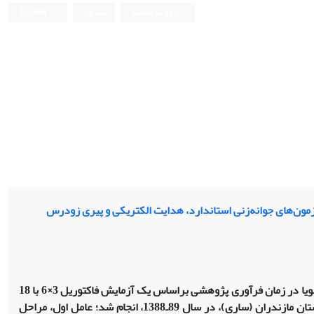
ورود به سامانه
ثبت نام
English
ون‌های جوانه‌زنی استاندارد، هدایت الکتریکی و پیری‌ زودرس
به ‌منظور بررسی خصوصیات جوانه‌زنی و خسارت مکانیکی وارد‌شده به بذرهای سویا در زمان فرآوری پژوهشی براساس یک آزمایش فاکتوریل 3×6 با 18
تیمار بر مبنای طرح کاملاً تصادفی با 3 تکرار در مرکز تحقیقات کشاورزی و منابع طبیعی استان مازندران (ساری)، در سال 89ـ1388، انجام‌ شد؛ عامل اول، مراحل