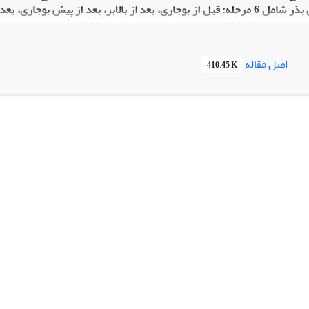
اصل مقاله
410.45 K
پوستة ترک‌خورده (55/13 درصد) در مرحلة بعد از بالابر ایجاد شد. اثر م