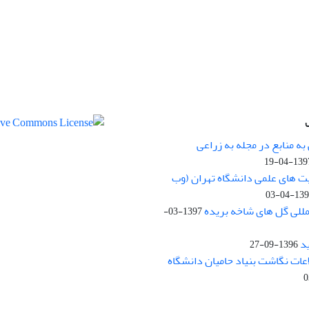
ه منابع در مجله به زراعی
1397-04-
یت های علمی دانشگاه تهران (وب
1397-04
مللی گل های شاخه بریده
1397-03-
د
1396-09-27
لاعات نگاشت بنیاد حامیان دانشگاه