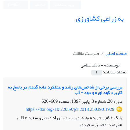
ورود به سامانه
ثبت نام
English
به زراعی کشاورزی
صفحه اصلی
فهرست مقالات
نویسنده =
بابک غلامی
تعداد مقالات:
1
بررسی برخی از شاخص‌های رشد و عملکرد دانه گندم در پاسخ به
کاربرد کود اوره و دود - آب
دوره 20، شماره 3، پاییز 1397، صفحه
609-626
https://doi.org/10.22059/jci.2018.250390.1929
بابک غلامی، فریده نوروزی شهری، فرزاد مندنی، سعید جلالی
هنرمند، محسن سعیدی