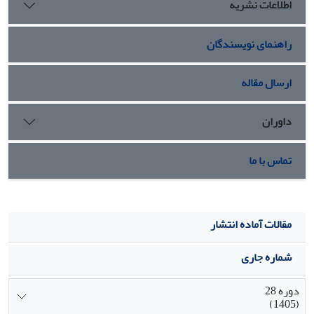
اطلاعات نشریه
و 67/7 درصد نسبت به تیمار شاهد شد. به نظر می‌رسد کاریرد
دود - آب از طریق بهبود کارایی نیتروژن و جبران افت عملکرد
راهنمای نویسندگان
ناشی از کاهش مصرف آن منجر به بهبود شاخص‌های رشد و
عملکرد دانه گندم شد.
ارسال مقاله
داوران
تماس با ما
مقالات آماده انتشار
شماره جاری
دوره 28
(1405)