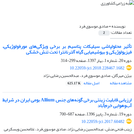
نویسنده =
صادق موسوی فرد
تعداد مقالات:
2
تأثیر محلول‏پاشی سیلیکات پتاسیم بر برخی ویژگی‌های مورفولوژیکی،
فیزیولوژیکی و بیوشیمیایی گیاه آلترنانترا تحت تنش خشکی
دوره 20، شماره 1، بهار 1397، صفحه
299-314
10.22059/jci.2018.228467.1682
بیژن مهرگان، صادق موسوی فرد، عبدالحسین رضایی نژاد
مشاهده مقاله
اصل مقاله
625.17 K
ارزیابی قابلیت زینتی برخی گونه‌های جنس Allium بومی ایران در شرایط
آب‌وهوایی خرم‌آباد
دوره 19، شماره 3، پاییز 1396، صفحه
687-700
10.22059/jci.2017.60482
زینب فتحی منش، عبدالحسین رضایی نژاد، صادق موسوی فرد، غلامحسن ویسکرمی