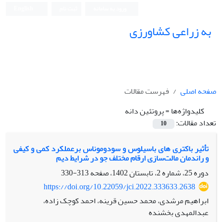
ورود به سامانه
ثبت نام
English
به زراعی کشاورزی
صفحه اصلی
فهرست مقالات
کلیدواژه‌ها =
پروتئین دانه
تعداد مقالات:
10
تأثیر باکتری های باسیلوس و سودوموناس برعملکرد کمی و کیفی
و راندمان مالت‌سازی ارقام مختلف جو در شرایط دیم
دوره 25، شماره 2، تابستان 1402، صفحه
313-330
https://doi.org/10.22059/jci.2022.333633.2638
ابراهیم مرشدی، محمد حسین قرینه، احمد کوچک زاده،
عبدالمهدی بخشنده