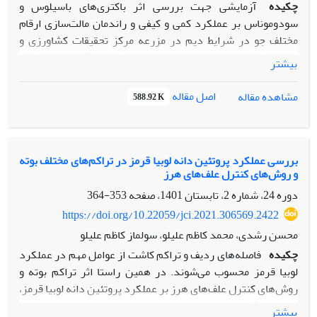
چکیده
آزمایشی جهت بررسی اثر باکتری‌های باسیلوس و
سودوموناس بر عملکرد کمی و کیفی و راندمان مالت‌سازی ارقام
مختلف جو در شرایط دیم در مزرعه مرکز تحقیقات کشاورزی و
منابع طبیعی ایلام در سال‌های زراعی 1396و 1397 اجرا شد.
بیشتر
آزمایش به‌صورت فاکتوریل در قالب طرح آماری بلوک‌های کامل
تصادفی با چهار تکرار اجرا شد. فاکتورهای موردبررسی شامل
اصل مقاله
مشاهده مقاله
588.92 K
ارقام جو در سه سطح (به‌رخ، گریس و سرارود1) به‌عنوان فاکتور
اول و تلقیح بذر با سویه‌ باکتری‌های محرک رشد و کود شیمیایی در
هشت سطح (شاهد، کود کامل (براساس توصیه مزرعه ای)، باکتری
سودوموناس، باکتری باسیلوس، ترکیب دو باکتری سودوموناسو
بررسی عملکرد پروتئین دانه لوبیا قرمز در تراکم‌های مختلف بوته
و روش‌های کنترل علف‌های هرز
باسیلوس، باکتری سودوموناس+ نصف کود، باکتری باسیلوس+
نصف کود و ترکیب دو باکتری سودوموناس و باسیلوس+ نصف
دوره 24، شماره 2، تابستان 1401، صفحه
353-364
کود) به‌عنوان فاکتور دوم در نظر گرفته شدند. نتایج نشان داد که
https://doi.org/10.22059/jci.2021.306569.2422
همه صفات موردبررسی (غیر از راندمان مالت‌سازی) علاوه بر
محسن رشدی، محمد کاظم علیلو، سولماز کاظم علیلو
اثرات اصلی، تحت تأثیر برهم‌کنش سال در رقم در باکتری قرار
چکیده
فاصله‌های ردیف و تراکم کاشت از عوامل مهم در عملکرد
گرفتند، این در حالی بود که راندمان مالت‌سازی تحت تأثیر اثر
لوبیا قرمز محسوب می‌شوند. در همین راستا اثر تراکم‌ بوته و
متقابل رقم در باکتری قرار گرفت. نتایج بیانگر آن بود که از نظر
روش‌های کنترل علف‌های هرز بر عملکرد پروتئین دانه لوبیا قرمز،
تعداد دانه در سنبله، تعداد سنبله در واحد سطح و عملکرد دانه
به‌صورت آزمایش فاکتوریل در قالب طرح بلوک‌های کامل تصادفی
بیشتر
در هر دو سال، تیمار ترکیب باکتری‌ها+ نصف کود در رقم گریس