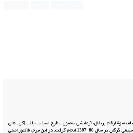
ورود به سامانه
ثبت نام
English
تلف میوۀ ارقام ﭘرتقال، آزمایشی به‌صورت طرح اسپلیت پلات (کرت‌های
خردشده) در زمان بر پایۀ کاملاً تصادفی در سه تکرار در دانشگاه علوم کشاورزی و منابع طبیعی گرگان در سال 88-1387 انجام گرفت. در این طرح، فاکتور اصلی