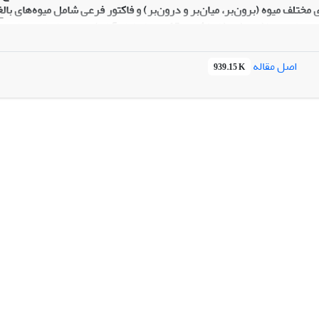
مختلف میوه (برون‌بر، میان‌بر و درون‌بر) و فاکتور فرعی شامل میوه‌های بالغ 
در هفت مرحله زمان برداشت (به فاصلۀ هر 15 روز از اول
درصد) تولید شد. بیشترین مقدار نارنجین (3/435 میل
اصل مقاله
939.15 K
برون‌بر)
حداکثر مقدار هسپریدین (1/219 میلی‌گرم در لیتر) در مرحلۀ ششم برد
داشت