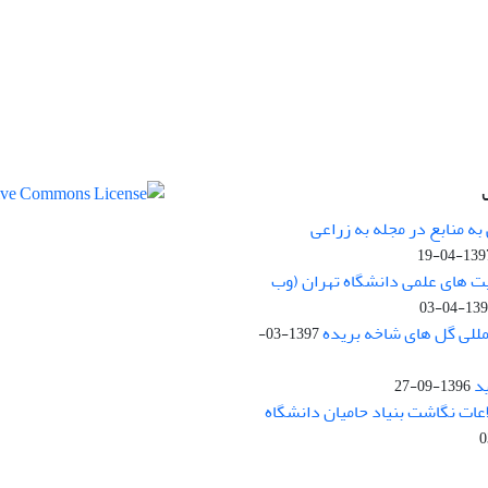
ه منابع در مجله به زراعی
1397-04-
یت های علمی دانشگاه تهران (وب
1397-04
مللی گل های شاخه بریده
1397-03-
د
1396-09-27
لاعات نگاشت بنیاد حامیان دانشگاه