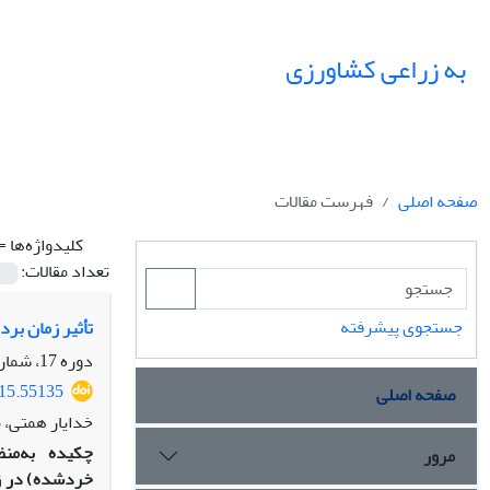
به زراعی کشاورزی
صفحه اصلی
فهرست مقالات
کلیدواژه‌ها =
تعداد مقالات:
جستجوی پیشرفته
تأثیر زمان برد
دوره 17، شماره 4، زمستان 1394، صفحه
015.55135
صفحه اصلی
خدایار همتی، 
چکیده
به‌من
مرور