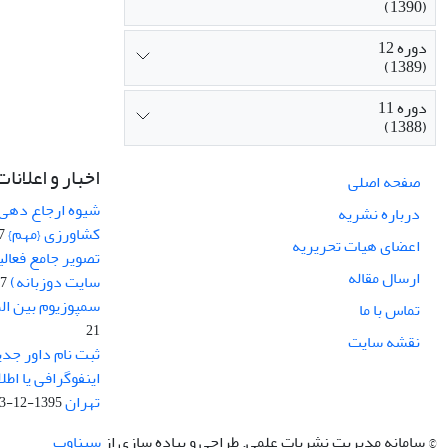
(1390)
دوره 12
(1389)
دوره 11
(1388)
اخبار و اعلانات
صفحه اصلی
شیوه ارجاع دهی ب
درباره نشریه
کشاورزی {مهم}
19
اعضای هیات تحریریه
تصویر جامع فعال
ارسال مقاله
سایت دوزبانه)
-03
سمپوزیوم بین ال
تماس با ما
21
نقشه سایت
ثبت نام داور جدی
اینفوگرافی یا اط
تهران
1395-12-03
© سامانه مدیریت نشریات علمی.
طراحی و پیاده سازی از
سیناوب