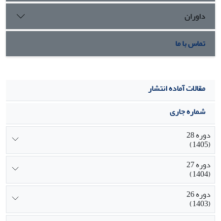
درصد ریشه­زایی در محیط MS تغییر‌یافته با 1 میلی­گرم در لیتر
داوران
نفتالین استیک اسید حاصل شد. پایة تترا بیشترین تعداد و طول
ریشه را تولید کرد.
تماس با ما
مقالات آماده انتشار
شماره جاری
دوره 28
(1405)
دوره 27
(1404)
دوره 26
(1403)