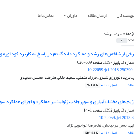
نویسندگان
ارسال مقاله
داوران
تماس با ما
ژه‌ها =
سرعت رشد
ات:
2
خی از شاخص‌های رشد و عملکرد دانه گندم در پاسخ به کاربرد کود اوره و 
609-626
10.22059/jci.2018.250390
ی، فریده نوروزی شهری، فرزاد مندنی، سعید جلالی هنرمند، محسن سعیدی
اله
اصل مقاله
971.8 K
یم های مختلف آبیاری و سوپرجاذب زئولیت بر عملکرد و اجزای عملکرد سور
1-14
10.22059/jci.2013.
ابی، حسن فرحبخش، غلامرضا خواجویی نژاد
اله
اصل مقاله
509.04 K