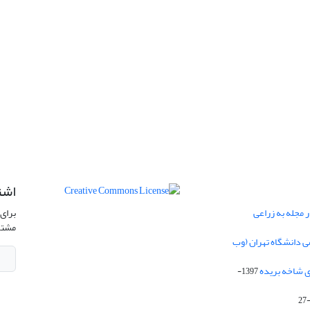
اشت
 مجله به زراعی
برای 
مشتر
ی دانشگاه تهران (وب
ی شاخه بریده
1397-