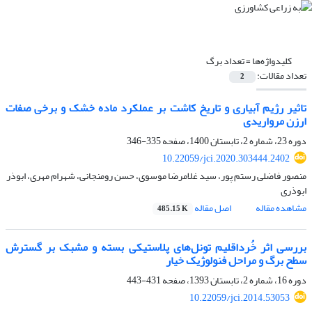
کلیدواژه‌ها =
تعداد برگ
تعداد مقالات:
2
تاثیر رژیم آبیاری و تاریخ کاشت بر عملکرد ماده خشک و برخی صفات
ارزن مرواریدی
دوره 23، شماره 2، تابستان 1400، صفحه
335-346
10.22059/jci.2020.303444.2402
منصور فاضلی رستم پور، سید غلامرضا موسوی، حسن رومنجانی، شهرام مهری، ابوذر
ابوذری
مشاهده مقاله
اصل مقاله
485.15 K
بررسی اثر خُرداقلیم‌ تونل‌های پلاستیکی بسته و مشبک بر گسترش
سطح برگ و مراحل فنولوژیک خیار
دوره 16، شماره 2، تابستان 1393، صفحه
431-443
10.22059/jci.2014.53053