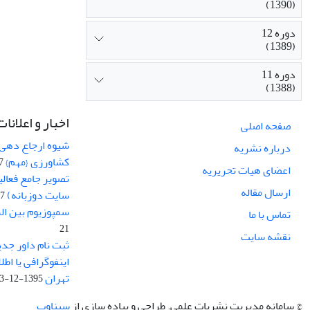
(1390)
دوره 12
(1389)
دوره 11
(1388)
اخبار و اعلانات
صفحه اصلی
شیوه ارجاع دهی ب
درباره نشریه
کشاورزی {مهم}
19
اعضای هیات تحریریه
تصویر جامع فعال
ارسال مقاله
سایت دوزبانه)
-03
سمپوزیوم بین ال
تماس با ما
21
نقشه سایت
ثبت نام داور جدی
اینفوگرافی یا اط
تهران
1395-12-03
© سامانه مدیریت نشریات علمی.
طراحی و پیاده سازی از
سیناوب