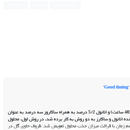
ورود به سامانه
ثبت نام
English
’
اثر جیبرلیک اسید (50، 100، 150، 200 و 300 mg/l) به صورت تیمار کوتاه مدت (48 ساعت) و اتانول 5/2 درصد به همراه ساکاروز سه درصد به عنوان
نده اتانول و ساکارز به دو روش به کار برده شد، در روش اول، محلول
 هم زمان با قرائت میزان جذب محلول تعویض شد. ظروف حاوی گل در