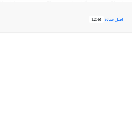
 چون دوام عمر گل، وزن تر، جذب محلول، درصد شاخص ثبات غشای سلولی، م
اصل مقاله
1.25 M
محلول نگهدارنده اتانول 5/2 و ساکاروز سه درصد بیشترین تأثیر را بر 
نول فقط در ابتدای آزمایش، نتایج بهتری را درخصوص افزایش دوام عمر و خ