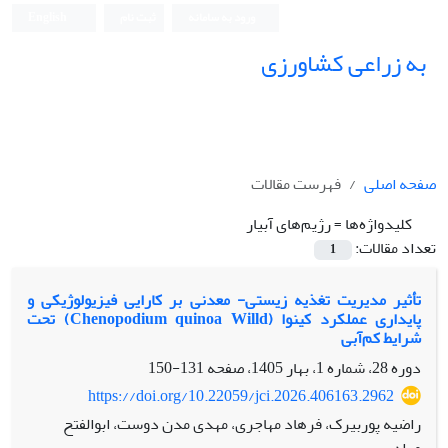
ورود به سامانه
ثبت نام
English
به زراعی کشاورزی
صفحه اصلی
فهرست مقالات
کلیدواژه‌ها =
رژیم‌های آبیار
تعداد مقالات:
1
تأثیر مدیریت تغذیه زیستی- معدنی بر کارایی فیزیولوژیکی و
پایداری عملکرد کینوا (Chenopodium quinoa Willd) تحت
شرایط کم‌آبی
دوره 28، شماره 1، بهار 1405، صفحه
131-150
https://doi.org/10.22059/jci.2026.406163.2962
راضیه پوربیرک، فرهاد مهاجری، مهدی مدن دوست، ابوالفتح