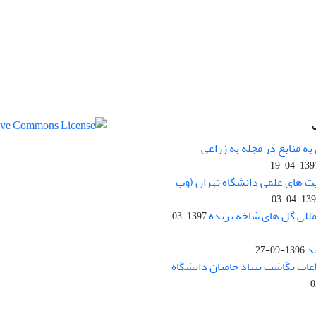
ه منابع در مجله به زراعی
1397-04-
یت های علمی دانشگاه تهران (وب
1397-04
مللی گل های شاخه بریده
1397-03-
د
1396-09-27
لاعات نگاشت بنیاد حامیان دانشگاه