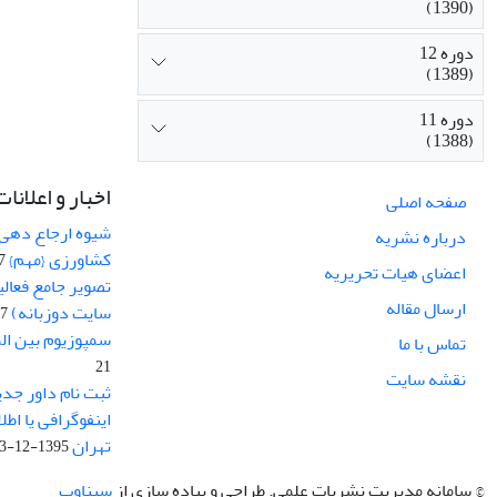
(1390)
دوره 12
(1389)
دوره 11
(1388)
اخبار و اعلانات
صفحه اصلی
شیوه ارجاع دهی ب
درباره نشریه
کشاورزی {مهم}
19
اعضای هیات تحریریه
تصویر جامع فعال
ارسال مقاله
سایت دوزبانه)
-03
سمپوزیوم بین ال
تماس با ما
21
نقشه سایت
ثبت نام داور جدی
اینفوگرافی یا اط
تهران
1395-12-03
© سامانه مدیریت نشریات علمی.
طراحی و پیاده سازی از
سیناوب