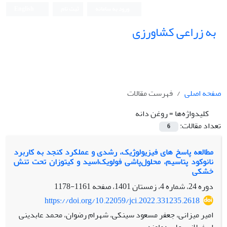
ورود به سامانه
ثبت نام
English
به زراعی کشاورزی
صفحه اصلی
فهرست مقالات
کلیدواژه‌ها =
روغن دانه
تعداد مقالات:
6
مطالعه پاسخ های فیزیولوژیک، رشدی و عملکرد کنجد به کاربرد
نانوکود پتاسیم، محلول‌پاشی فولویک‌اسید و کیتوزان تحت تنش
خشکی
دوره 24، شماره 4، زمستان 1401، صفحه
1161-1178
https://doi.org/10.22059/jci.2022.331235.2618
امیر میزانی، جعفر مسعود سینکی، شهرام رضوان، محمد عابدینی