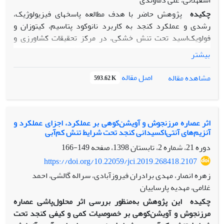
اسفهلانی، علی دماوندی
چکیده
پژوهش حاضر با هدف مطالعه پاسخ­های فیزیولوژیک،
رشدی و عملکرد کنجد به کاربرد نانوکود پتاسیم، کیتوزان و
فولویک‌اسید تحت تنش خشکی، در مرکز تحقیقات کشاورزی و
منابع طبیعی سمنان به­صورت اسپلیت پلات فاکتوریل در قالب طرح
بیشتر
بلوک­های­ کامل تصادفی با سه تکرار در سال 1398 اجرا شد.
تیمارهای آزمایش شامل، خشکی به­عنوان عامل اصلی (آبیاری کامل،
اصل مقاله
مشاهده مقاله
593.62 K
قطع آبیاری در BBCH70 و 60 به‌ترتیب تنش متوسط و شدید) و
نانوکود پتاسیم (صفر، 5/1 و 5/2 در هزار) و محلول­پاشی (شاهد،
کیتوزان، فولویک‌اسید و 50 درصد کیتوزان+ فولویک‌اسید)
به‌عنوان عامل فرعی بودند. استفاده از نانوکود پتاسیم تحت
اثر عصاره مرزنجوش و آویشن‌کوهی بر عملکرد، اجزای عملکرد و
آنزیم‌های آنتی‌اکسیدانی کنجد تحت شرایط تنش کم‌آبی
شرایط نرمال و تنش، افزایش معنی­دار کلروفیل b و کل، شاخص
سطح برگ، تعداد کپسول، وزن هزاردانه و درصد روغن را در پی
دوره 21، شماره 2، تابستان 1398، صفحه
149-166
داشت. بیش‌ترین عملکرد دانه در کاربرد 5/1 و 5/2 در هزار
https://doi.org/10.22059/jci.2019.268418.2107
نانوکود به‌همراه فولویک‌اسید به‌تنهایی یا در ترکیب با کیتوزان
زهره انصار، مهدی برادران فیروزآبادی، سراله گالشی، احمد
(به­ترتیب 2516، 5/2277، 6/2506 و 2/2313 کیلوگرم در هکتار)
غلامی، مهدیه پارساییان
بود. بالاترین محتوای روغن در کاربرد 5/1 و 5/2 در هزار نانوکود
چکیده
این پژوهش به‌منظور بررسی اثر محلول‌پاشی عصاره
تحت شرایط آبیاری نرمال بود که افزایش 2/13 و 4/15 درصدی
مرزنجوش و آویشن‌کوهی بر خصوصیات کمی و کیفی کنجد تحت
داشتند. محلول‌پاشی فولویک‌اسید به‌همراه نانوکود پتاسیم (5/1