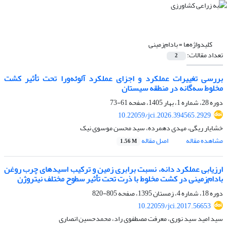
کلیدواژه‌ها =
بادام‌زمینی
تعداد مقالات:
2
بررسی تغییرات عملکرد و اجزای عملکرد آلوئه‌ورا تحت تأثیر کشت
مخلوط سه‌گانه در منطقه سیستان
دوره 28، شماره 1، بهار 1405، صفحه
61-73
10.22059/jci.2026.394565.2929
خشایار ریگی، مهدی دهمرده، سید محسن موسوی نیک
مشاهده مقاله
اصل مقاله
1.56 M
ارزیابی عملکرد دانه، نسبت برابری زمین و ترکیب اسیدهای چرب روغن
بادام‌زمینی در کشت مخلوط با ذرت تحت تأثیر سطوح مختلف نیتروژن
دوره 18، شماره 4، زمستان 1395، صفحه
805-820
10.22059/jci.2017.56653
سید امید سید نوری، معرفت مصطفوی راد، محمدحسین انصاری