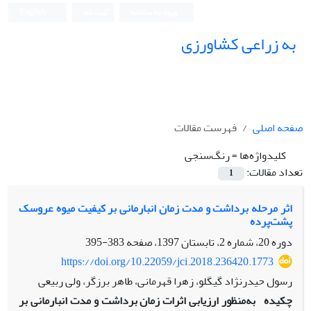
ورود به سامانه
ثبت نام
English
به زراعی کشاورزی
صفحه اصلی
فهرست مقالات
کلیدواژه‌ها =
رنگ‌سنجی
تعداد مقالات:
1
اثر مرحله برداشت و مدت زمان انبارمانی بر کیفیت میوه عروسک‌
پشت‌پرده
دوره 20، شماره 2، تابستان 1397، صفحه
383-395
https://doi.org/10.22059/jci.2018.236420.1773
رسول حیدرنژاد گیگلو، زهرا قهرمانی، طاهر برزگر، ولی ربیعی
چکیده
به‏‌منظور ارزیابی اثرات زمان برداشت و مدت انبارمانی بر