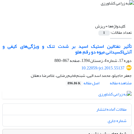
کلیدواژه‌ها =
ریزش
تعداد مقالات:
1
تأثیر نفتالین استیک اسید بر شدت تنک و ویژگی‌های کیفی و
آنتی‌اکسیدانی میوه دو رقم هلو
دوره 17، شماره 4، زمستان 1394، صفحه
867-880
10.22059/jci.2015.55137
جعفر حاجیلو، محمد اسد الهی، شبنم فخیم رضایی، غلامرضا دهقان
مشاهده مقاله
اصل مقاله
896.86 K
مقالات آماده انتشار
شماره جاری
شماره‌های پیشین نشریه