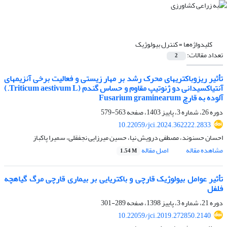
کلیدواژه‌ها =
کنترل بیولوژیک
تعداد مقالات:
2
تأثیر ریزوباکتری‏های محرک رشد بر مهار زیستی و فعالیت برخی آنزیم‏های
آنتی‏اکسیدانی دو ژنوتیپ مقاوم و حساس گندم (Triticum aestivum L.)
آلوده به قارچ Fusarium graminearum
دوره 26، شماره 3، پاییز 1403، صفحه
563-579
10.22059/jci.2024.362222.2833
احسان حسنوند، مصطفی درویش نیا، حسین میرزایی نجفقلی، سمیرا پاکباز
مشاهده مقاله
اصل مقاله
1.54 M
تأثیر عوامل بیولوژیک قارچی و باکتریایی بر بیماری قارچی مرگ گیاهچه
فلفل
دوره 21، شماره 3، پاییز 1398، صفحه
289-301
10.22059/jci.2019.272850.2140