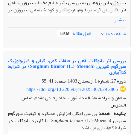
نیتروژن، این پژوهش به بررسی تأثیر منابع مختلف نیتروژن شامل
اثر باکتری­های آزسپیریلیوم، ازتوباکتر و کود شیمیایی نیتروژن بر
صفات زراعی، فیزیولوژیک و عملکرد ارقام عدس پاییزه تحت
بیشتر
شرایط دیم پرداخته است.
روش پژوهش:
آزمایش به‌صورت فاکتوریل در قالب طرح بلوک‌های
اصل مقاله
مشاهده مقاله
1.48 M
کامل تصادفی با سه تکرار، طی سال زراعی 1400-1399 در
ایستگاه تحقیقاتی چرداول اجرا شد. فاکتورهای موردبررسی شامل
چهار رقم عدس (کیمیا، گچساران، بیله‌سوار و توده محلی) و پنج
سطح تغذیه‌ای شامل شاهد، تلقیح با آزوسپیریلیوم، ازتوباکتر،
بررسی اثر نانوکلات آهن بر صفات کمی، کیفی و فیزیولوژیک
سورگوم شیرین (Sorghum bicolor (L.) Moench) در شرایط
ترکیب هردو باکتری و مصرف کود شیمیایی نیتروژن بود. صفات
کم‌آبیاری
موردمطالعه در این آزمایش شامل حجم ریشه، وزن خشک ریشه،
دوره 27، شماره 1، زمستان 1403، صفحه
41-55
ارتفاع بوته، تعداد شاخه اولیه، کلروفیل a و b، محتوای نسبی آب
برگ، اجزای عملکرد، عملکرد دانه، عملکرد زیستی، شاخص
https://doi.org/10.22059/jci.2025.367629.2865
برداشت و پروتئین دانه بود.
سامان والیزاده، ماشاله دانشور، سجاد رحیمی مقدم، عباس
یافته‌ها:
نتایج نشان داد که بیش‌ترین غلظت کلروفیل کلروفیل a و
المدرس
b، محتوای نسبی آب برگ، رشد ریشه، ارتفاع بوته، شاخه‌دهی،
چکیده
هدف:
بررسی امکان افزایش عملکرد و کیفیت سورگوم
تعداد دانه، عملکرد دانه، زیست‌توده، شاخص برداشت و درصد
شیرین (
Sorghum bicolor
(L.) Moench) با کاربرد نانوکلات در
پروتئین دانه در تیمار کود شیمیایی نیتروژن و در رقم کیمیا
شرایط کم‌آبیاری می‌باشد.
مشاهده شد. با این­حال، در بسیاری از این صفات، تلقیح با باکتری