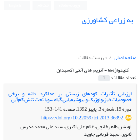
ورود به سامانه
ثبت نام
English
به زراعی کشاورزی
صفحه اصلی
فهرست مقالات
کلیدواژه‌ها =
آنزیم های آنتی اکسیدان
تعداد مقالات:
1
ارزیابی تأثیرات کودهای زیستی بر عملکرد دانه و برخی
خصوصیات فیزیولوژیک و بیوشیمیایی گیاه سویا تحت تنش کم‌آبی
دوره 15، شماره 3، پاییز 1392، صفحه
141-153
https://doi.org/10.22059/jci.2013.36392
آویشن طاهرخانچی، غلام علی اکبری، سید علی محمد مدرس
ثانوی، مجید قربانی جاوید