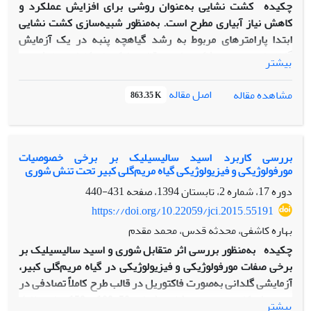
چکیده
کشت نشایی به‌عنوان روشی برای افزایش عملکرد و
کاهش نیاز آبیاری مطرح است. به‌منظور شبیه‌سازی کشت نشایی
ابتدا پارامترهای مربوط به رشد گیاهچه پنبه در یک آزمایش
گلخانه­ای به‎صورت فاکتوریل در قالب بلوک‌های کامل تصادفی در
بیشتر
دانشگاه علوم کشاورزی و منابع طبیعی گرگان در سال 1397
اندازه‌گیری شدند. سپس این پارامترها در مدل SSM-iCrop2
اصل مقاله
مشاهده مقاله
863.35 K
استفاده شده و تأثیر کشت نشایی با چهار اندازه گیاهچه (براساس
سطح برگ 17، 22، 27 و 37 سانتی‌مترمربع در بوته) در چهار تاریخ
کاشت (15 خردادماه، 1 تیرماه، 15 تیرماه و 30 تیرماه) شبیه­سازی و
ارزیابی گردید. نتایج نشان داد که در تاریخ کاشت زود، کشت
بررسی کاربرد اسید سالیسیلیک بر برخی خصوصیات
مورفولوژیکی و فیزیولوژیکی گیاه مریم‌گلی کبیر تحت تنش شوری
نشایی موجب 43 تا 49 روز زودرسی محصول شده (خالی‌شدن
زودتر زمین)، اما تأثیر معنی‌داری بر مقادیر عملکرد (از 164 تا 354
دوره 17، شماره 2، تابستان 1394، صفحه
431-440
گرم در مترمربع) و میزان نیاز آب خالص آبیاری (213 تا 613
https://doi.org/10.22059/jci.2015.55191
میلی‌متر) نداشت. در تاریخ کاشت معمول (1 تیرماه) کشت نشایی
بهاره کاشفی، محدثه قدس، محمد مقدم
باعث 27 تا 38 روز زودرسی محصول شد، در­حالی­که کشت بذری در
چکیده
به‌منظور بررسی اثر متقابل شوری و اسید سالیسیلیک بر
این تاریخ کاشت تا اول آذرماه قابل‌برداشت نبوده و باعث اختلال
برخی صفات مورفولوژیکی و فیزیولوژیکی در گیاه مریم‌‌گلی کبیر،
در کشت محصول بعدی شد. در این تاریخ کاشت نیز همانند کشت
آزمایشی گلدانی به‌صورت فاکتوریل در قالب طرح کاملاً تصادفی در
زود، کشت نشایی تأثیر معنی‌داری بر مقدار عملکرد (از 444 تا 452
سه سطح کلرید سدیم و شاهد (صفر، 50، 100 و 150 میلی‌مولار)،
بیشتر
گرم بر مترمربع) و نیاز آبی (299 تا 308 متر) نداشت. در تاریخ