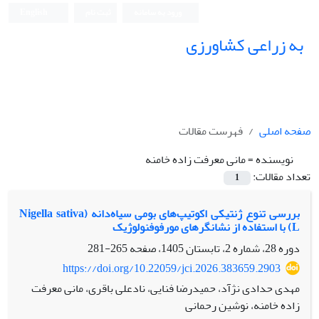
ورود به سامانه
ثبت نام
English
به زراعی کشاورزی
صفحه اصلی
فهرست مقالات
نویسنده =
مانی معرفت زاده خامنه
تعداد مقالات:
1
بررسی تنوع ژنتیکی اکوتیپ‌های بومی سیاه‌دانه (Nigella sativa
L) با استفاده از نشانگرهای مورفوفنولوژیک
دوره 28، شماره 2، تابستان 1405، صفحه
265-281
https://doi.org/10.22059/jci.2026.383659.2903
مهدی حدادی نژآد، حمیدرضا فنایی، نادعلی باقری، مانی معرفت
زاده خامنه، نوشین رحمانی