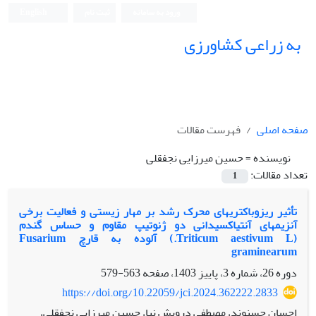
ورود به سامانه
ثبت نام
English
به زراعی کشاورزی
صفحه اصلی
فهرست مقالات
نویسنده =
حسین میرزایی نجفقلی
تعداد مقالات:
1
تأثیر ریزوباکتری‏های محرک رشد بر مهار زیستی و فعالیت برخی
آنزیم‏های آنتی‏اکسیدانی دو ژنوتیپ مقاوم و حساس گندم
(Triticum aestivum L.) آلوده به قارچ Fusarium
graminearum
دوره 26، شماره 3، پاییز 1403، صفحه
563-579
https://doi.org/10.22059/jci.2024.362222.2833
احسان حسنوند، مصطفی درویش نیا، حسین میرزایی نجفقلی،