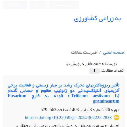
ورود به سامانه
ثبت نام
English
به زراعی کشاورزی
صفحه اصلی
فهرست مقالات
نویسنده =
مصطفی درویش نیا
تعداد مقالات:
1
تأثیر ریزوباکتری‏های محرک رشد بر مهار زیستی و فعالیت برخی
آنزیم‏های آنتی‏اکسیدانی دو ژنوتیپ مقاوم و حساس گندم
(Triticum aestivum L.) آلوده به قارچ Fusarium
graminearum
دوره 26، شماره 3، پاییز 1403، صفحه
563-579
https://doi.org/10.22059/jci.2024.362222.2833
احسان حسنوند، مصطفی درویش نیا، حسین میرزایی نجفقلی،