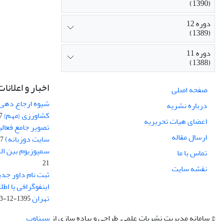
(1390)
دوره 12
(1389)
دوره 11
(1388)
اخبار و اعلانات
صفحه اصلی
شیوه ارجاع دهی ب
درباره نشریه
کشاورزی {مهم}
19
اعضای هیات تحریریه
تصویر جامع فعال
ارسال مقاله
سایت دوزبانه)
-03
سمپوزیوم بین ال
تماس با ما
21
نقشه سایت
ثبت نام داور جدی
اینفوگرافی یا اط
تهران
1395-12-03
© سامانه مدیریت نشریات علمی.
طراحی و پیاده سازی از
سیناوب