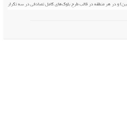
ین) و در هر منطقه در قالب طرح بلوک‌های کامل تصادفی در سه تکرار
نی ­داری زودتر از ارقام شاهد (به‌ترتیب هشت و چهار روز زودتر از
میانگین ارقام شاهد) اتفاق افتاد. به همین ترتیب رسیدگی فیزیولوژیک بذر در ارقام سپهر و سمبل به‌ترتیب هشت و 10 روز زودتر از میانگین ارقام شاهد
شاهد نداشت. ارقام سپهر و سمبل دانه­ های درشت­تری تولید کردند و
معنی­ داری بالاتر بود (به‌ترتیب 7/9 و 1/24 درصد بالاتر از میانگین سایر ارقام)، ولی عملکرد دانه در این دو رقم نسبت به ارقام
 زودرس‌بودن و مصرف یک تا دو نوبت آب کم‌تر و بازارپسندی و تولید
ثری ایفا نمایند.