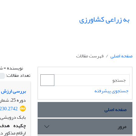
به زراعی کشاورزی
صفحه اصلی
فهرست مقالات
نویسنده =
شم
تعداد مقالات:
جستجوی پیشرفته
بررسی ارزش زر
دوره 25، شماره 3، تابستان 1402، صفحه
8230.2742
صفحه اصلی
بابک درویشی، 
چکیده
هدف:
مرور
ارقام مذکور د