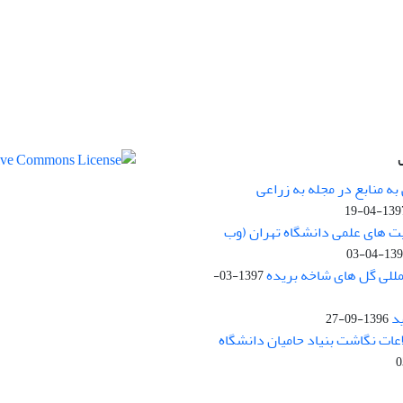
ه منابع در مجله به زراعی
1397-04-
یت های علمی دانشگاه تهران (وب
1397-04
مللی گل های شاخه بریده
1397-03-
د
1396-09-27
لاعات نگاشت بنیاد حامیان دانشگاه