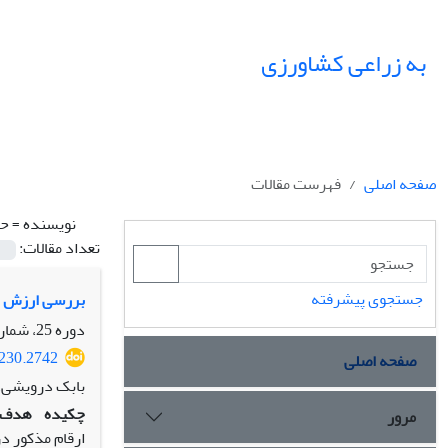
به زراعی کشاورزی
صفحه اصلی
فهرست مقالات
نویسنده =
حا
تعداد مقالات:
جستجوی پیشرفته
بررسی ارزش زر
دوره 25، شماره 3، تابستان 1402، صفحه
8230.2742
صفحه اصلی
بابک درویشی، 
چکیده
هدف:
مرور
ارقام مذکور د