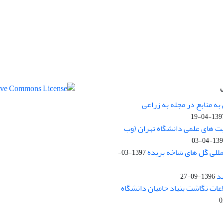
ه منابع در مجله به زراعی
1397-04-
یت های علمی دانشگاه تهران (وب
1397-04
مللی گل های شاخه بریده
1397-03-
د
1396-09-27
لاعات نگاشت بنیاد حامیان دانشگاه