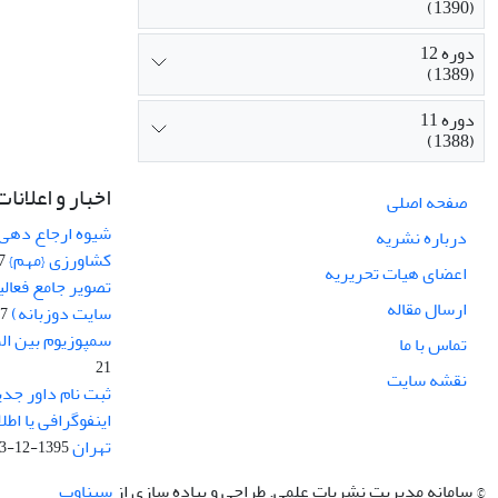
(1390)
دوره 12
(1389)
دوره 11
(1388)
اخبار و اعلانات
صفحه اصلی
شیوه ارجاع دهی ب
درباره نشریه
کشاورزی {مهم}
19
اعضای هیات تحریریه
تصویر جامع فعال
ارسال مقاله
سایت دوزبانه)
-03
سمپوزیوم بین ال
تماس با ما
21
نقشه سایت
ثبت نام داور جدی
اینفوگرافی یا اط
تهران
1395-12-03
© سامانه مدیریت نشریات علمی.
طراحی و پیاده سازی از
سیناوب