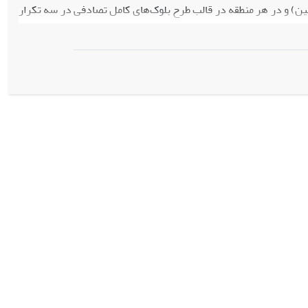
ین) و در هر منطقه در قالب طرح بلوک‌های کامل تصادفی در سه تکرار
نی ­داری زودتر از ارقام شاهد (به‌ترتیب هشت و چهار روز زودتر از
میانگین ارقام شاهد) اتفاق افتاد. به همین ترتیب رسیدگی فیزیولوژیک بذر در ارقام سپهر و سمبل به‌ترتیب هشت و 10 روز زودتر از میانگین ارقام شاهد
شاهد نداشت. ارقام سپهر و سمبل دانه­ های درشت­تری تولید کردند و
معنی­ داری بالاتر بود (به‌ترتیب 7/9 و 1/24 درصد بالاتر از میانگین سایر ارقام)، ولی عملکرد دانه در این دو رقم نسبت به ارقام
 زودرس‌بودن و مصرف یک تا دو نوبت آب کم‌تر و بازارپسندی و تولید
ثری ایفا نمایند.