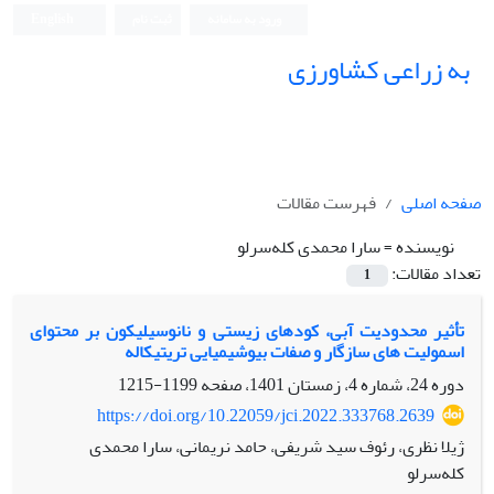
ورود به سامانه
ثبت نام
English
به زراعی کشاورزی
صفحه اصلی
فهرست مقالات
نویسنده =
سارا محمدی کله‌سرلو
تعداد مقالات:
1
تأثیر محدودیت آبی، کودهای زیستی و نانوسیلیکون بر محتوای
اسمولیت های سازگار و صفات بیوشیمیایی تریتیکاله
دوره 24، شماره 4، زمستان 1401، صفحه
1199-1215
https://doi.org/10.22059/jci.2022.333768.2639
ژیلا نظری، رئوف سید شریفی، حامد نریمانی، سارا محمدی
کله‌سرلو