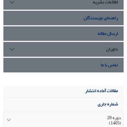
اطلاعات نشریه
پراکسیدهیدروژن و مالون­دی­آلدهید را به‌ترتیب 34/55 و 64/53
درصد کاهش و عملکرد دانه را 52/59 درصد نسبت به شرایط
راهنمای نویسندگان
عدم کاربرد کودهای زیستی و نانوسیلیکون تحت شرایط قطع
آبیاری در مرحله آبستنی افزایش داد. به­نظر می­رسد کاربرد
کودهای زیستی و نانوسیلیکون می‌تواند با بهبود صفات
ارسال مقاله
بیوشیمیایی، عملکرد دانه را در شرایط محدودیت آبی افزایش
دهد.
داوران
تماس با ما
مقالات آماده انتشار
شماره جاری
دوره 28
(1405)