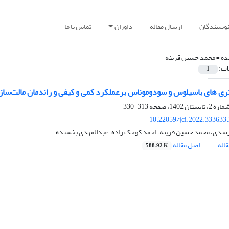
نویسندگان
ارسال مقاله
داوران
تماس با ما
ده =
محمد حسین قرینه
ات:
1
کتری های باسیلوس و سودوموناس برعملکرد کمی و کیفی و راندمان مالت‌ساز
313-330
10.22059/jci.2022.333633
رشدی، محمد حسین قرینه، احمد کوچک زاده، عبدالمهدی بخشنده
اله
اصل مقاله
588.92 K