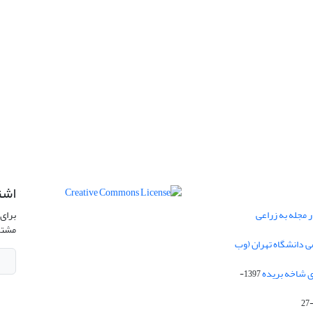
اشت
 مجله به زراعی
برای 
مشتر
ی دانشگاه تهران (وب
ی شاخه بریده
1397-