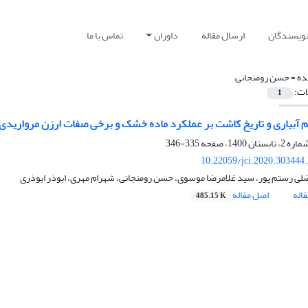
نویسندگان
ارسال مقاله
داوران
تماس با ما
ده =
حسن رومنجانی
ات:
1
یم آبیاری و تاریخ کاشت بر عملکرد ماده خشک و برخی صفات ارزن مرواریدی
335-346
10.22059/jci.2020.303444
لی رستم پور، سید غلامرضا موسوی، حسن رومنجانی، شهرام مهری، ابوذر ابوذری
اله
اصل مقاله
485.15 K