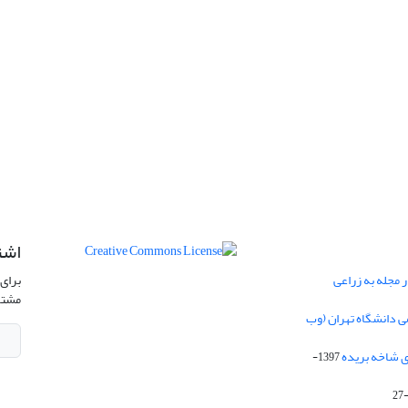
اشت
 مجله به زراعی
برای 
مشتر
ی دانشگاه تهران (وب
ی شاخه بریده
1397-