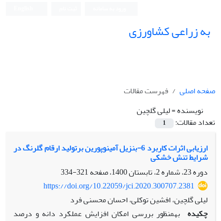
ورود به سامانه
ثبت نام
English
به زراعی کشاورزی
صفحه اصلی
فهرست مقالات
نویسنده =
لیلی گلچین
تعداد مقالات:
1
ارزیابی اثرات کاربرد 6-بنزیل آمینوپورین برتولید ارقام گلرنگ در
شرایط تنش خشکی
دوره 23، شماره 2، تابستان 1400، صفحه
321-334
https://doi.org/10.22059/jci.2020.300707.2381
لیلی گلچین، افشین توکلی، احسان محسنی فرد
چکیده
به­­منظور بررسی امکان افزایش عملکرد دانه و درصد