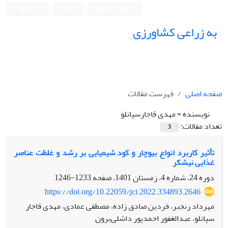
ورود به سامانه
ثبت نام
English
به زراعی کشاورزی
صفحه اصلی
فهرست مقالات
نویسنده =
مهدی قاجارسپانلو
تعداد مقالات:
3
تأثیر کاربرد انواع بیوچار و کود شیمیایی بر رشد و غلظت عناصر
غذایی نیشکر
دوره 24، شماره 4، زمستان 1401، صفحه
1233-1246
https://doi.org/10.22059/jci.2022.334893.2646
مهرداد رنجبر، فردین صادق زاده، مصطفی عمادی، مهدی قاجار
سپانلو، عبدالغفور احمدپور داشلی‌برون